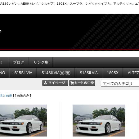
6）、AE86レビン、AE86トレノ、シルビア、180SX、スープラ、シビックタイプＲ、アルテッツァ
力！
ブログ
リンク集
NO
S15SILVIA
S14SILVIA(前/後)
S13SILVIA
180SX
ALTE
名と画像
] [ 画像のみ ]