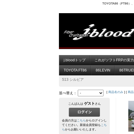
TOYOTA86（FT8
j.bloodトップ
これがソフトFRPの実
TOYOTA FT86
86LEVIN
86TRUE
S13 シルビア
[
商品名のみ
] [
商品
並べ替え：
ゲスト
こんばんは
さん
会員の方は
こちら
からログインし
てください。新規会員登録も
こち
ら
からお願いいたします。