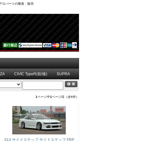
、エアロパーツの製造・販売
ZZA
CIVIC TypeR(前/後)
SUPRA
1
ページ中
1
ページ目（全6件）
S13 サイドステップ サイドステップ FRP