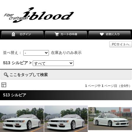
PCサイトへ
並べ替え：
在庫ありのみ表示
S13 シルビア >
ここをタップして検索
1
ページ中
1
ページ目（全6件）
S13 シルビア