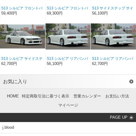
S13 シルビア フロントバ
S13 シルビア フロントバ
S13 サイドステップ サイ
ンパースポイラー FRP
ンパースポイラー ソフト
ドステップ FRP
59,400円
69,300円
56,100円
FRP
S13 シルビア サイドステ
S13 シルビア リアバンパ
S13 シルビア リアバンパ
ップ ソフトFRP
ースポイラー FRP
ースポイラー ソフトFRP
62,700円
56,100円
62,700円
お気に入り
HOME
特定商取引法に基づく表示
営業カレンダー
お支払い方法
マイページ
PAGE UP
j.blood