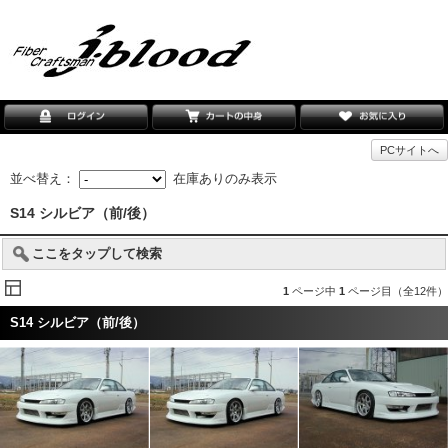
PCサイトへ
並べ替え：
在庫ありのみ表示
S14 シルビア（前/後）
ここをタップして検索
1
ページ中
1
ページ目（全12件）
S14 シルビア（前/後）