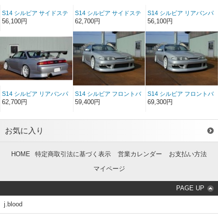
S14 シルビア サイドステ
S14 シルビア サイドステ
S14 シルビア リアバンパ
ップ FRP（前/後期）
ップ ソフトFRP（前/後
ースポイラー FRP（前/後
56,100円
62,700円
56,100円
期）
期）
S14 シルビア リアバンパ
S14 シルビア フロントバ
S14 シルビア フロントバ
ースポイラー ソフト
ンパースポイラー
ンパースポイラー ソフト
62,700円
59,400円
69,300円
FRP（前/後期）
FRP（前期）
FRP（前期）
お気に入り
HOME
特定商取引法に基づく表示
営業カレンダー
お支払い方法
マイページ
PAGE UP
j.blood