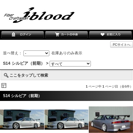
PCサイトへ
並べ替え：
在庫ありのみ表示
S14 シルビア（前期） >
ここをタップして検索
1
ページ中
1
ページ目（全6件）
S14 シルビア（前期）