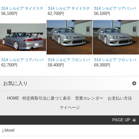
S14 シルビア サイドステ
S14 シルビア サイドステ
S14 シルビア リアバンパ
ップ FRP（前/後期）
ップ ソフトFRP（前/後
ースポイラー FRP（前/後
56,100円
62,700円
56,100円
期）
期）
S14 シルビア リアバンパ
S14 シルビア フロントバ
S14 シルビア フロントバ
ースポイラー ソフト
ンパースポイラー
ンパースポイラー ソフト
62,700円
59,400円
69,300円
FRP（前/後期）
FRP（前期）
FRP（前期）
お気に入り
HOME
特定商取引法に基づく表示
営業カレンダー
お支払い方法
マイページ
PAGE UP
j.blood