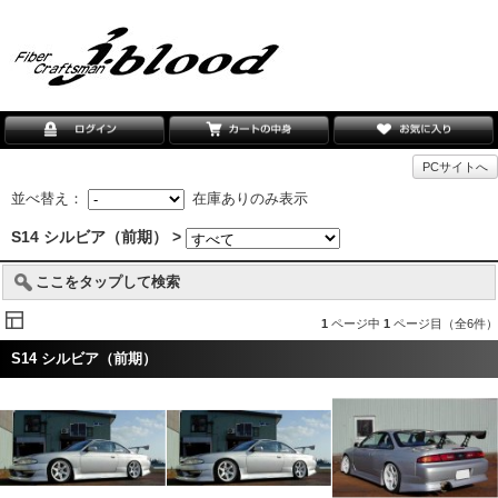
PCサイトへ
並べ替え：
在庫ありのみ表示
S14 シルビア（前期） >
ここをタップして検索
1
ページ中
1
ページ目（全6件）
S14 シルビア（前期）