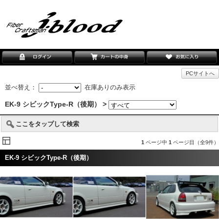
PCサイトへ
並べ替え：
在庫ありのみ表示
EK-9 シビックType-R（後期） >
ここをタップして検索
1
ページ中
1
ページ目（全9件）
EK-9 シビックType-R（後期）