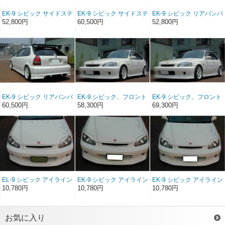
EK-9 シビック サイドステ
EK-9 シビック サイドステ
EK-9 シビック リアバンパ
ップ FRP（EK3ドア）
ップ ソフトFRP（EK3ド
ースポイラー FRP（EK3
52,800円
60,500円
52,800円
（前/後期）
ア）（前/後期）
ドア）（前/後期）
EK-9 シビック リアバンパ
EK-9 シビック、フロント
EK-9 シビック、フロント
ースポイラー ソフト
バンパースポイラー
バンパースポイラー ソフ
60,500円
58,300円
69,300円
FRP（EK3ドア）（前/後
FRP（EK3ドア）（後
トFRP（EK3ドア）（後
期）
期）
期）
EL-9 シビック アイライン
EK-9 シビック アイライン
EK-9 シビック アイライン
タイプ1 （EK3ドア）（後
タイプ2 （EK3ドア）（後
タイプ3 （EK3ドア）（後
10,780円
10,780円
10,780円
期）
期）
期）
お気に入り