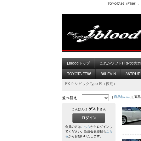
TOYOTA86（FT8
j.bloodトップ
これがソフトFRPの実
TOYOTA FT86
86LEVIN
86TRUE
EK-9 シビックType-R（後期）
[
商品名のみ
] [ 商
並べ替え：
ゲスト
こんばんは
さん
会員の方は
こちら
からログインし
てください。新規会員登録も
こち
ら
からお願いいたします。