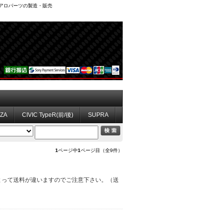
、エアロパーツの製造・販売
ZZA
CIVIC TypeR(前/後)
SUPRA
1
ページ中
1
ページ目（全9件）
によって送料が違いますのでご注意下さい。（送