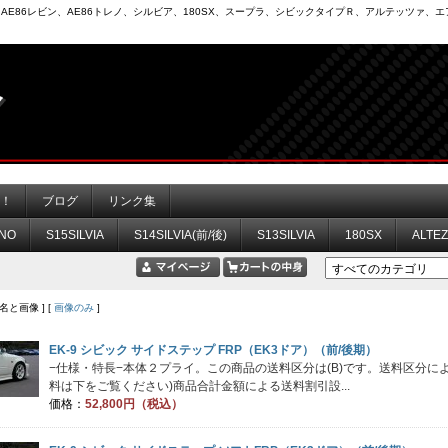
6）、AE86レビン、AE86トレノ、シルビア、180SX、スープラ、シビックタイプＲ、アルテッツァ
力！
ブログ
リンク集
NO
S15SILVIA
S14SILVIA(前/後)
S13SILVIA
180SX
ALTE
品名と画像 ] [
画像のみ
]
EK-9 シビック サイドステップ FRP（EK3ドア）（前/後期）
−仕様・特長−本体２プライ。この商品の送料区分は(B)です。送料区分
料は下をご覧ください)商品合計金額による送料割引設...
価格：
52,800円（税込）