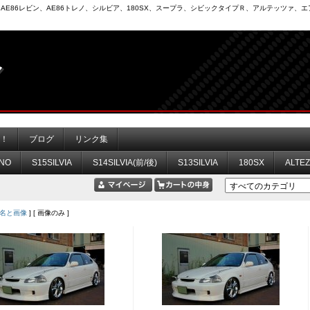
6）、AE86レビン、AE86トレノ、シルビア、180SX、スープラ、シビックタイプＲ、アルテッツァ
力！
ブログ
リンク集
NO
S15SILVIA
S14SILVIA(前/後)
S13SILVIA
180SX
ALTE
名と画像
] [ 画像のみ ]