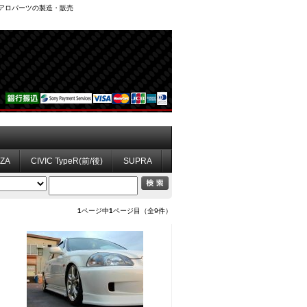
、エアロパーツの製造・販売
ZZA
CIVIC TypeR(前/後)
SUPRA
1
ページ中
1
ページ目（全9件）