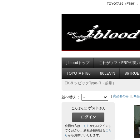
TOYOTA86（FT8
j.bloodトップ
これがソフトFRPの実
TOYOTA FT86
86LEVIN
86TRUE
EK-9 シビックType-R（前期）
[
商品名のみ
] [
商品
並べ替え：
ゲスト
こんばんは
さん
会員の方は
こちら
からログインし
てください。新規会員登録も
こち
ら
からお願いいたします。