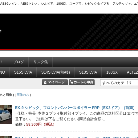
6）、AE86レビン、AE86トレノ、シルビア、180SX、スープラ、シビックタイプＲ、アルテッツァ
力！
ブログ
リンク集
NO
S15SILVIA
S14SILVIA(前/後)
S13SILVIA
180SX
ALTE
品名と画像 ] [
画像のみ
]
EK-9 シビック、フロントバンパースポイラー FRP（EK3ドア）（前期）
−仕様・特長−本体２プライ取付部４プライ。この商品の送料区分は(B)
意下さい。（送料は下をご覧ください)商品合計金額に...
価格：
58,300円（税込）