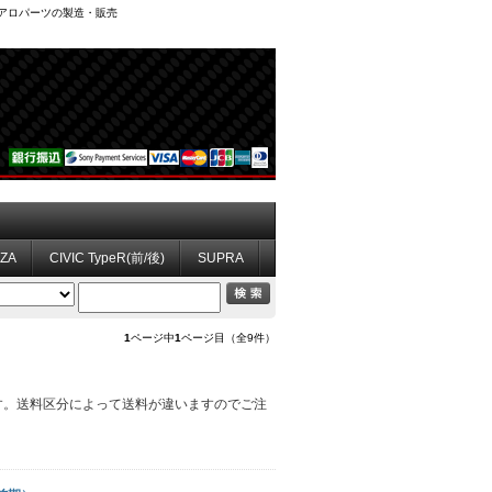
、エアロパーツの製造・販売
ZZA
CIVIC TypeR(前/後)
SUPRA
1
ページ中
1
ページ目（全9件）
です。送料区分によって送料が違いますのでご注