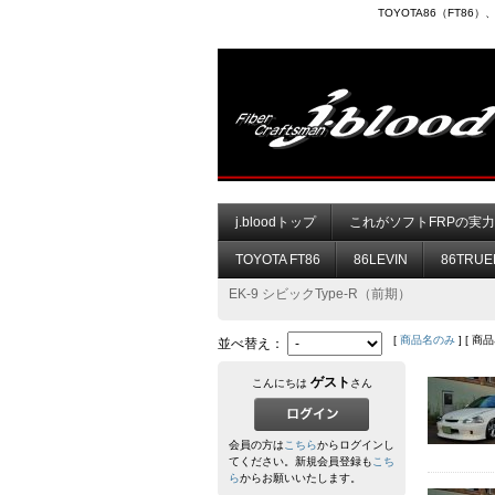
TOYOTA86（FT8
j.bloodトップ
これがソフトFRPの実
TOYOTA FT86
86LEVIN
86TRUE
EK-9 シビックType-R（前期）
[
商品名のみ
] [ 商
並べ替え：
ゲスト
こんにちは
さん
会員の方は
こちら
からログインし
てください。新規会員登録も
こち
ら
からお願いいたします。