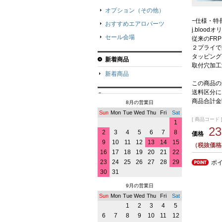
オプション（その他）
−仕様・特
おすすめエアロパーツ
j.bloo
セール会場
従来のFR
２プライで
タッピング
新着商品
取付穴加工
新着商品
この商品の
送料区分に
商品合計金
8月の営業日
Sun
Mon
Tue
Wed
Thu
Fri
Sat
[ 商品コード ] 
1
2
2
3
4
5
6
7
8
価格
9
10
11
12
13
14
15
（税抜価格2
16
17
18
19
20
21
22
23
24
25
26
27
28
29
ポ
30
31
9月の営業日
Sun
Mon
Tue
Wed
Thu
Fri
Sat
1
2
3
4
5
6
7
8
9
10
11
12