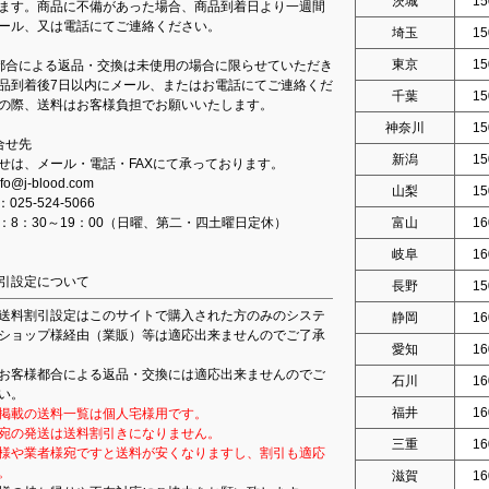
茨城
15
ます。商品に不備があった場合、商品到着日より一週間
ール、又は電話にてご連絡ください。
埼玉
15
東京
15
都合による返品・交換は未使用の場合に限らせていただき
品到着後7日以内にメール、またはお電話にてご連絡くだ
千葉
15
の際、送料はお客様負担でお願いいたします。
神奈川
15
合せ先
新潟
15
せは、メール・電話・FAXにて承っております。
fo@j-blood.com
山梨
15
：025-524-5066
：8：30～19：00（日曜、第二・四土曜日定休）
富山
16
岐阜
16
引設定について
長野
15
送料割引設定はこのサイトで購入された方のみのシステ
静岡
16
ショップ様経由（業販）等は適応出来ませんのでご了承
愛知
16
お客様都合による返品・交換には適応出来ませんのでご
石川
16
い。
福井
16
掲載の送料一覧は個人宅様用です。
宛の発送は送料割引きになりません。
三重
16
様や業者様宛ですと送料が安くなりますし、割引も適応
。
滋賀
16