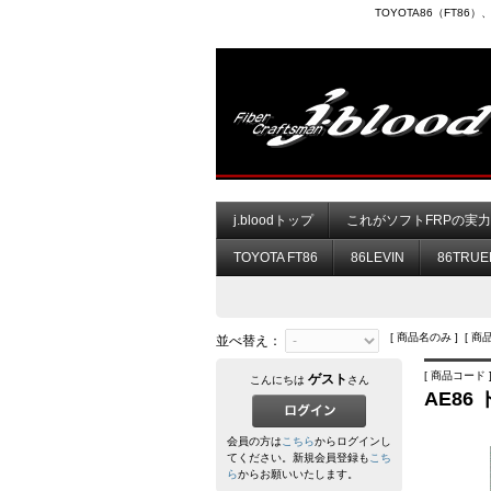
TOYOTA86（FT8
j.bloodトップ
これがソフトFRPの実
TOYOTA FT86
86LEVIN
86TRUE
[ 商品名のみ ] [ 商
並べ替え：
[ 商品コード ] 
ゲスト
こんにちは
さん
AE8
会員の方は
こちら
からログインし
てください。新規会員登録も
こち
ら
からお願いいたします。