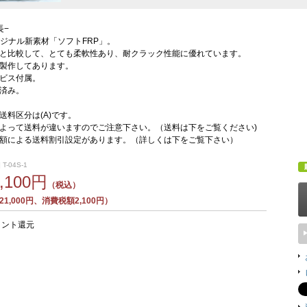
長−
dオリジナル新素材「ソフトFRP」。
Pと比較して、とても柔軟性あり、耐クラック性能に優れています。
製作してあります。
ビス付属。
済み。
送料区分は(A)です。
よって送料が違いますのでご注意下さい。（送料は下をご覧ください)
額による送料割引設定があります。（詳しくは下をご覧下さい）
T-04S-1
3,100円
（税込）
1,000円、消費税額2,100円）
イント還元