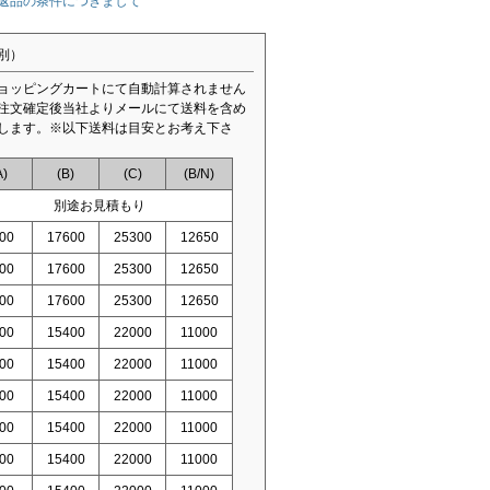
返品の条件につきまして
別）
ョッピングカートにて自動計算されません
注文確定後当社よりメールにて送料を含め
します。※以下送料は目安とお考え下さ
A)
(B)
(C)
(B/N)
別途お見積もり
00
17600
25300
12650
00
17600
25300
12650
00
17600
25300
12650
00
15400
22000
11000
00
15400
22000
11000
00
15400
22000
11000
00
15400
22000
11000
00
15400
22000
11000