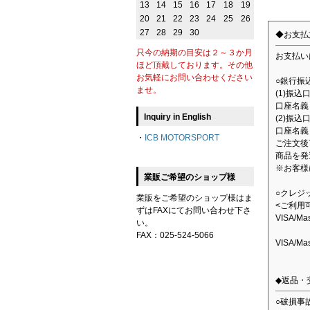
13
14
15
16
17
18
19
20
21
22
23
24
25
26
27
28
29
30
◆お支払
只今の納期の目安は２～３か月
お支払い
ほど頂戴しております。その他
お気軽にお問い合わせください
○銀行振
ませ。
(1)振
口座名義：
Inquiry in English
(2)振込
口座名義
・
ICB MOTORSPORT
ご注文後
商品を発
※お客様
業販ご希望のショップ様
○クレジ
業販をご希望のショップ様はま
<ご利用
ずはFAXにてお問い合わせ下さ
VISA/M
い。
FAX：025-524-5066
VISA/M
◆返品・
○破損事