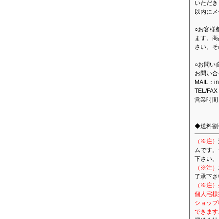
いただき
以内にメ
○お客様
ます。商
さい。そ
○お問い
お問い合
MAIL：in
TEL/FAX
営業時間
◆送料割
（※注）
ムです。
下さい。
（※注）
了承下さ
（※注）
個人宅様
ショップ
できます