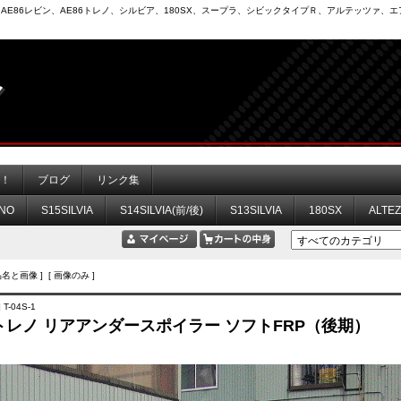
6）、AE86レビン、AE86トレノ、シルビア、180SX、スープラ、シビックタイプＲ、アルテッツァ
力！
ブログ
リンク集
NO
S15SILVIA
S14SILVIA(前/後)
S13SILVIA
180SX
ALTE
品名と画像 ] [ 画像のみ ]
T-04S-1
6 トレノ リアアンダースポイラー ソフトFRP（後期）