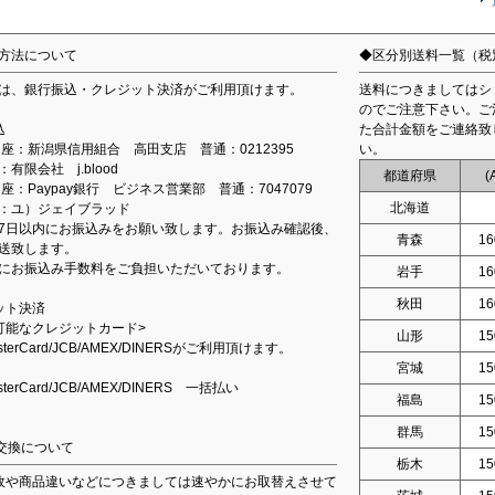
方法について
◆区分別送料一覧（税
は、銀行振込・クレジット決済がご利用頂けます。
送料につきましてはシ
のでご注意下さい。ご
込
た合計金額をご連絡致
込口座：新潟県信用組合 高田支店 普通：0212395
い。
有限会社 j.blood
都道府県
(
口座：Paypay銀行 ビジネス営業部 普通：7047079
北海道
：ユ）ジェイブラッド
7日以内にお振込みをお願い致します。お振込み確認後、
青森
16
送致します。
にお振込み手数料をご負担いただいております。
岩手
16
秋田
16
ット決済
可能なクレジットカード>
山形
15
asterCard/JCB/AMEX/DINERSがご利用頂けます。
宮城
15
asterCard/JCB/AMEX/DINERS 一括払い
福島
15
群馬
15
交換について
栃木
15
故や商品違いなどにつきましては速やかにお取替えさせて