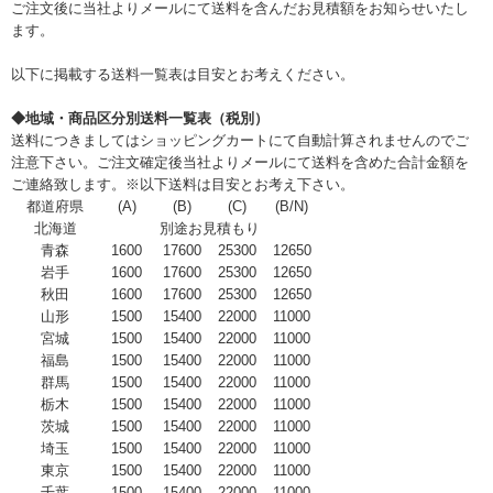
ご注文後に当社よりメールにて送料を含んだお見積額をお知らせいたし
ます。
以下に掲載する送料一覧表は目安とお考えください。
◆地域・商品区分別送料一覧表（税別）
送料につきましてはショッピングカートにて自動計算されませんのでご
注意下さい。ご注文確定後当社よりメールにて送料を含めた合計金額を
ご連絡致します。※以下送料は目安とお考え下さい。
都道府県
(A)
(B)
(C)
(B/N)
北海道
別途お見積もり
青森
1600
17600
25300
12650
岩手
1600
17600
25300
12650
秋田
1600
17600
25300
12650
山形
1500
15400
22000
11000
宮城
1500
15400
22000
11000
福島
1500
15400
22000
11000
群馬
1500
15400
22000
11000
栃木
1500
15400
22000
11000
茨城
1500
15400
22000
11000
埼玉
1500
15400
22000
11000
東京
1500
15400
22000
11000
千葉
1500
15400
22000
11000