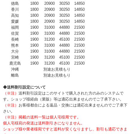
徳島
1800
20900
30250
14850
香川
1800
20900
30250
14850
高知
1800
20900
30250
14850
愛媛
1800
20900
30250
14850
福岡
1900
31000
44880
21500
佐賀
1900
31000
44880
21500
長崎
1900
31200
45100
21500
熊本
1900
31000
44880
21500
大分
1900
31000
44880
21500
宮崎
1900
31200
45100
21500
鹿児島
1900
31200
45100
21500
沖縄
別途お見積もり
離島
別途お見積もり
◆送料割引設定について
（※注）
送料割引設定はこのサイトで購入された方のみのシステムで
す。ショップ様経由（業販）等は適応出来ませんのでご了承下さい。
（※注）
お客様都合による返品・交換には適応出来ませんのでご了承下
さい。
（※注）掲載の送料一覧は個人宅様用です。
個人宅様宛の発送は送料割引きになりません。
ショップ様や業者様宛ですと送料が安くなりますし、割引も適応できま