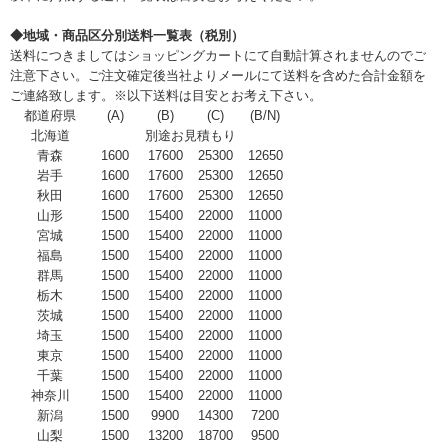
◆地域・商品区分別送料一覧表（税別）
送料につきましてはショッピングカートにて自動計算されませんのでご
注意下さい。ご注文確定後当社よりメールにて送料を含めた合計金額を
ご連絡致します。※以下送料は目安とお考え下さい。
都道府県
(A)
(B)
(C)
(B/N)
北海道
別途お見積もり
青森
1600
17600
25300
12650
岩手
1600
17600
25300
12650
秋田
1600
17600
25300
12650
山形
1500
15400
22000
11000
宮城
1500
15400
22000
11000
福島
1500
15400
22000
11000
群馬
1500
15400
22000
11000
栃木
1500
15400
22000
11000
茨城
1500
15400
22000
11000
埼玉
1500
15400
22000
11000
東京
1500
15400
22000
11000
千葉
1500
15400
22000
11000
神奈川
1500
15400
22000
11000
新潟
1500
9900
14300
7200
山梨
1500
13200
18700
9500