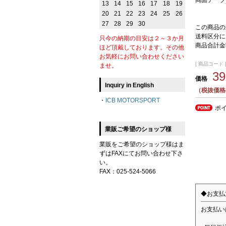
両面テープ
13
14
15
16
17
18
19
20
21
22
23
24
25
26
27
28
29
30
この商品の
送料区分に
只今の納期の目安は２～３か月
商品合計金
ほど頂戴しております。その他
お気軽にお問い合わせください
[ 商品コード ]
ませ。
3
価格
Inquiry in English
（税抜価格3
・
ICB MOTORSPORT
ポ
業販ご希望のショップ様
業販をご希望のショップ様はま
ずはFAXにてお問い合わせ下さ
い。
FAX：025-524-5066
◆お支払
お支払い