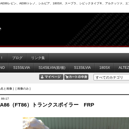
6）、AE86レビン、AE86トレノ、シルビア、180SX、スープラ、シビックタイプＲ、アルテッツァ
力！
ブログ
リンク集
NO
S15SILVIA
S14SILVIA(前/後)
S13SILVIA
180SX
ALTE
品名と画像 ] [ 画像のみ ]
 86-17
TA86（FT86）トランクスポイラー FRP