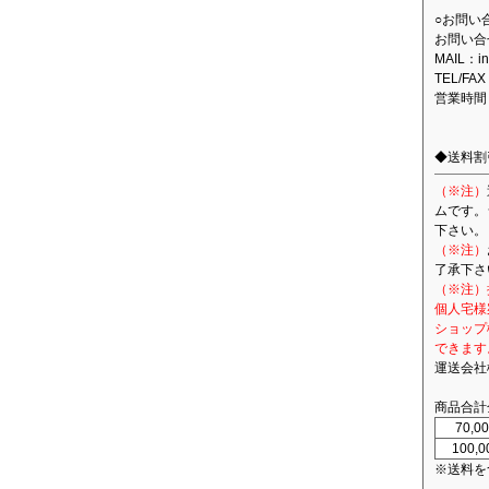
○お問い
お問い合
MAIL：in
TEL/FAX
営業時間
◆送料割
（※注）
ムです。
下さい。
（※注）
了承下さ
（※注）
個人宅様
ショップ
できます
運送会社
商品合計
70,
100,
※送料を