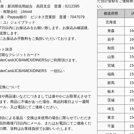
込
た合計金額をご連絡致
込口座：新潟県信用組合 高田支店 普通：0212395
い。
有限会社 j.blood
都道府県
(
口座：Paypay銀行 ビジネス営業部 普通：7047079
北海道
：ユ）ジェイブラッド
7日以内にお振込みをお願い致します。お振込み確認後、
青森
16
送致します。
にお振込み手数料をご負担いただいております。
岩手
16
秋田
16
ット決済
可能なクレジットカード>
山形
15
asterCard/JCB/AMEX/DINERSがご利用頂けます。
宮城
15
asterCard/JCB/AMEX/DINERS 一括払い
福島
15
群馬
15
交換について
栃木
15
故や商品違いなどにつきましては速やかにお取替えさせて
茨城
15
ます。商品に不備があった場合、商品到着日より一週間
ール、又は電話にてご連絡ください。
埼玉
15
東京
15
都合による返品・交換は未使用の場合に限らせていただき
品到着後7日以内にメール、またはお電話にてご連絡くだ
千葉
15
の際、送料はお客様負担でお願いいたします。