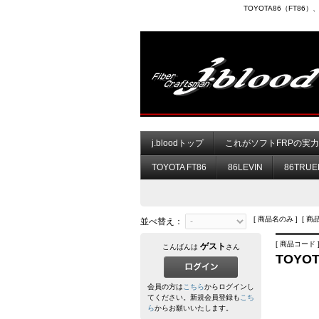
TOYOTA86（FT8
j.bloodトップ
これがソフトFRPの実
TOYOTA FT86
86LEVIN
86TRUE
[ 商品名のみ ] [ 商
並べ替え：
[ 商品コード ]
ゲスト
こんばんは
さん
TOYO
会員の方は
こちら
からログインし
てください。新規会員登録も
こち
ら
からお願いいたします。