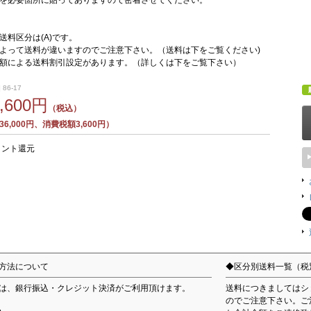
を必要箇所に貼ってありますので密着させてください。
送料区分は(A)です。
よって送料が違いますのでご注意下さい。（送料は下をご覧ください)
額による送料割引設定があります。（詳しくは下をご覧下さい）
 86-17
9,600円
（税込）
6,000円、消費税額3,600円）
イント還元
方法について
◆区分別送料一覧（税
は、銀行振込・クレジット決済がご利用頂けます。
送料につきましてはシ
のでご注意下さい。ご