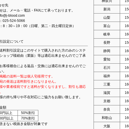
神奈川
15
合せ先
新潟
15
せは、メール・電話・FAXにて承っております。
fo@j-blood.com
山梨
15
：025-524-5066
：8：30～19：00（日曜、第二・四土曜日定休）
富山
16
岐阜
16
引設定について
長野
15
送料割引設定はこのサイトで購入された方のみのシステ
静岡
16
ショップ様経由（業販）等は適応出来ませんのでご了承
愛知
16
お客様都合による返品・交換には適応出来ませんのでご
石川
16
い。
福井
16
掲載の送料一覧は個人宅様用です。
宛の発送は送料割引きになりません。
三重
16
様や業者様宛ですと送料が安くなりますし、割引も適応
。
滋賀
16
様の持ち帰りや不在対応にご協力をお願い致します。
京都
16
金額
奈良
16
000円以上
50%割引
和歌山
16
000円以上
70%割引
含まない税抜き金額が対象です
大阪
16