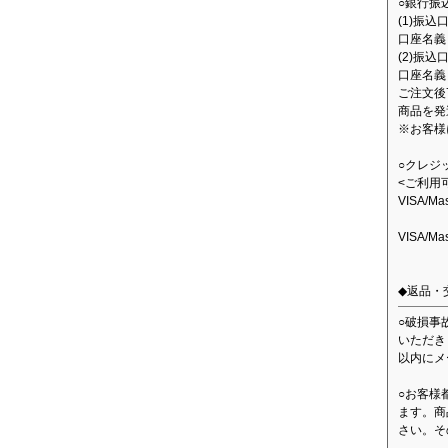
○銀行振
(1)振
口座名義：
(2)振込
口座名義
ご注文後
商品を発
※お客様
○クレジ
<ご利用
VISA/M
VISA/M
◆返品・
○破損事
いただき
以内にメ
○お客様
ます。商
さい。そ