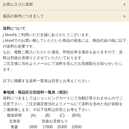
お気に入りに追加
返品の条件につきまして
送料について
j.bloodをご利用いただき誠にありがとうございます。
j.bloodでのお買い物していただいた商品の発送には、商品代金の他に以下
の送料が必要です。
なお、複数ご購入いただいた場合、同包出来る場合もありますので、送
料は別途お見積りとさせていただいております。
ご注文後に当社よりメールにて送料を含んだお見積額をお知らせいたし
ます。
以下に掲載する送料一覧表は目安とお考えください。
◆地域・商品区分別送料一覧表（税別）
送料につきましてはショッピングカートにて自動計算されませんのでご
注意下さい。ご注文確定後当社よりメールにて送料を含めた合計金額を
ご連絡致します。※以下送料は目安とお考え下さい。
都道府県
(A)
(B)
(C)
(B/N)
北海道
別途お見積もり
青森
1600
17600
25300
12650