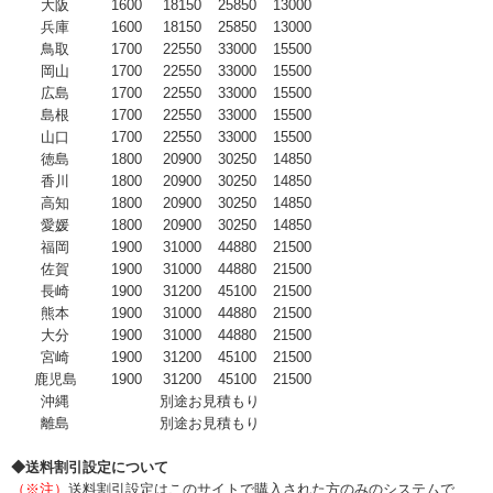
大阪
1600
18150
25850
13000
兵庫
1600
18150
25850
13000
鳥取
1700
22550
33000
15500
岡山
1700
22550
33000
15500
広島
1700
22550
33000
15500
島根
1700
22550
33000
15500
山口
1700
22550
33000
15500
徳島
1800
20900
30250
14850
香川
1800
20900
30250
14850
高知
1800
20900
30250
14850
愛媛
1800
20900
30250
14850
福岡
1900
31000
44880
21500
佐賀
1900
31000
44880
21500
長崎
1900
31200
45100
21500
熊本
1900
31000
44880
21500
大分
1900
31000
44880
21500
宮崎
1900
31200
45100
21500
鹿児島
1900
31200
45100
21500
沖縄
別途お見積もり
離島
別途お見積もり
◆送料割引設定について
（※注）
送料割引設定はこのサイトで購入された方のみのシステムで