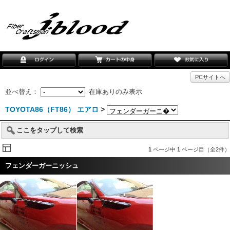
PCサイトへ
並べ替え：
在庫ありのみ表示
TOYOTA86（FT86） エアロ
>
ここをタップして検索
1
ページ中
1
ページ目（全2件）
フェンダーガーニッシュ