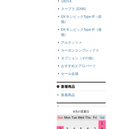
180SX
スープラ JZA80
EK-9 シビックType-R（前
期）
EK-9 シビックType-R（後
期）
アルテッツァ
カーボンコンプレックス
オプション（その他）
おすすめエアロパーツ
セール会場
新着商品
新着商品
8月の営業日
Sun
Mon
Tue
Wed
Thu
Fri
Sat
1