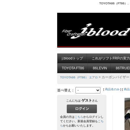
TOYOTA86（FT8
j.bloodトップ
これがソフトFRPの実
TOYOTA FT86
86LEVIN
86TRUE
> カーボンバイザー
TOYOTA86（FT86） エアロ
[
商品名のみ
] [
商品
並べ替え：
ゲスト
こんにちは
さん
会員の方は
こちら
からログインし
てください。新規会員登録も
こち
ら
からお願いいたします。