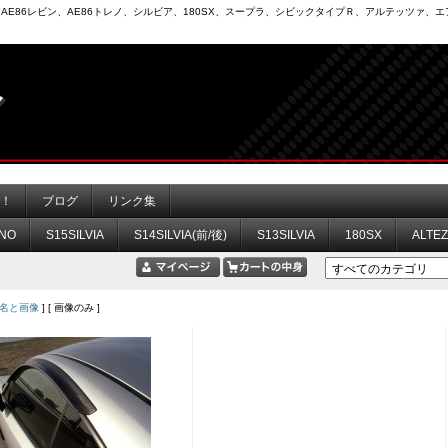
6）、AE86レビン、AE86トレノ、シルビア、180SX、スープラ、シビックタイプＲ、アルテッツァ
力！
ブログ
リンク集
NO
S15SILVIA
S14SILVIA(前/後)
S13SILVIA
180SX
ALTE
名と画像
] [ 画像のみ ]