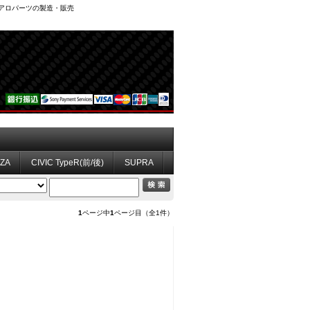
、エアロパーツの製造・販売
ZZA
CIVIC TypeR(前/後)
SUPRA
1
ページ中
1
ページ目（全1件）