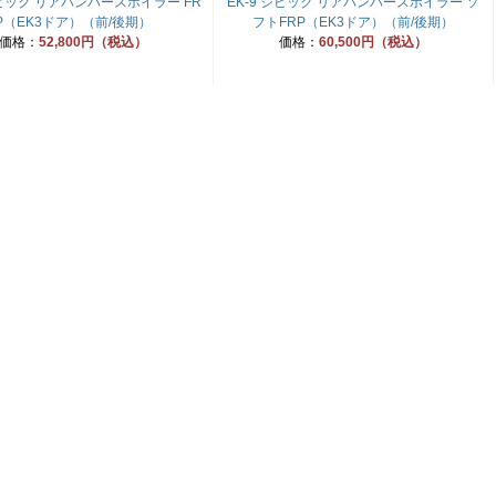
シビック リアバンパースポイラー FR
EK-9 シビック リアバンパースポイラー ソ
P（EK3ドア）（前/後期）
フトFRP（EK3ドア）（前/後期）
価格：
52,800円（税込）
価格：
60,500円（税込）