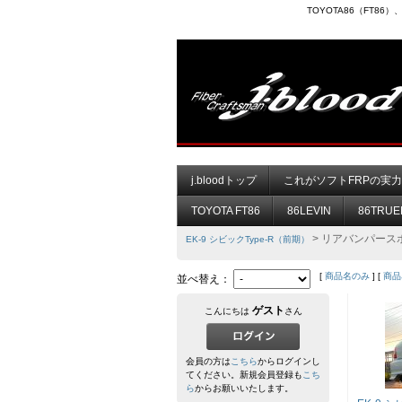
TOYOTA86（FT8
j.bloodトップ
これがソフトFRPの実
TOYOTA FT86
86LEVIN
86TRUE
> リアバンパース
EK-9 シビックType-R（前期）
[
商品名のみ
] [
商品
並べ替え：
ゲスト
こんにちは
さん
会員の方は
こちら
からログインし
てください。新規会員登録も
こち
ら
からお願いいたします。