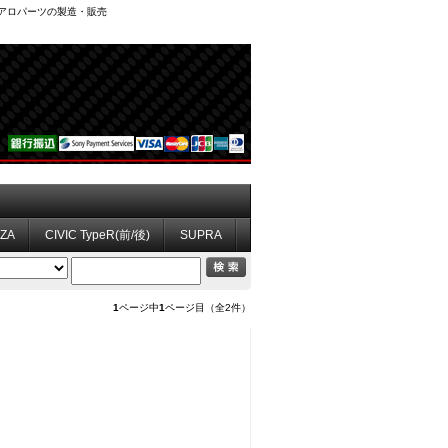
、エアロパーツの製造・販売
ZZA
CIVIC TypeR(前/後)
SUPRA
1
ページ中
1
ページ目（全2件）