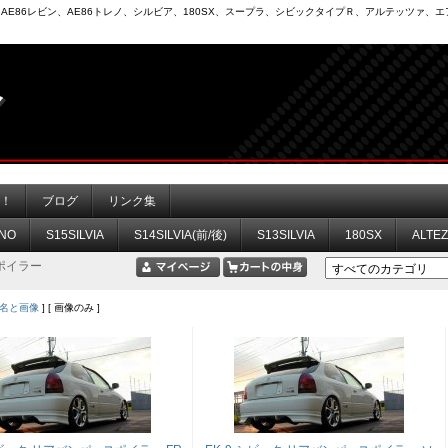
6）、AE86レビン、AE86トレノ、シルビア、180SX、スープラ、シビックタイプＲ、アルテッツァ
力！
ブログ
リンク集
NO
S15SILVIA
S14SILVIA(前/後)
S13SILVIA
180SX
ALTE
ポイラー
名と画像
] [ 画像のみ ]