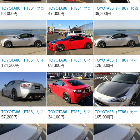
TOYOTA86（FT86）フロ
TOYOTA86（FT86）フロ
TOYOTA86（FT86） 綾織
ントリップスポイラー
ントリップスポイラー
りカーボンバイザー
88,000円
47,300円
36,300円
カーボン
FRP
TOYOTA86（FT86）サイ
TOYOTA86（FT86）サイ
TOYOTA86（FT86）サイ
ドステップ カーボン
ドステップ FRP
ドステップ カーボン
124,300円
69,300円
129,800円
（クリア塗装）
TOYOTA86（FT86）リア
TOYOTA86（FT86）リア
TOYOTA86（FT86）カー
アンダースポイラー カ
アンダースポイラー
ボンボンネット インフュ
57,200円
34,100円
165,000円
ーボン
FRP
ージョン