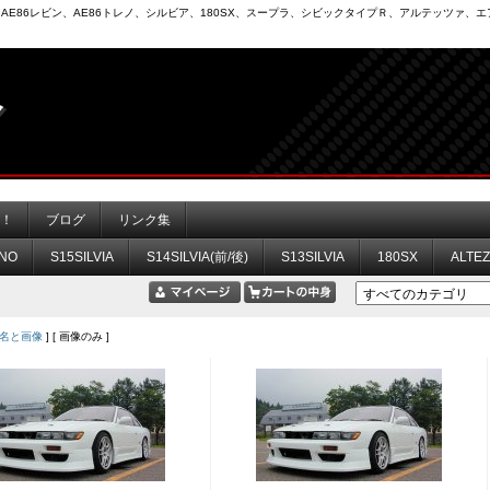
6）、AE86レビン、AE86トレノ、シルビア、180SX、スープラ、シビックタイプＲ、アルテッツァ
力！
ブログ
リンク集
NO
S15SILVIA
S14SILVIA(前/後)
S13SILVIA
180SX
ALTE
名と画像
] [ 画像のみ ]