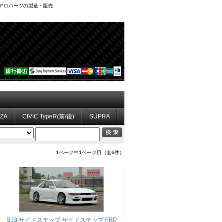
、エアロパーツの製造・販売
ZZA
CIVIC TypeR(前/後)
SUPRA
1
ページ中
1
ページ目（全6件）
S13 サイドステップ サイドステップ FRP