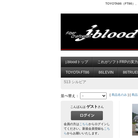
TOYOTA86（FT8
j.bloodトップ
これがソフトFRPの実
TOYOTA FT86
86LEVIN
86TRUE
S13 シルビア
[
商品名のみ
] [
商品
並べ替え：
ゲスト
こんばんは
さん
会員の方は
こちら
からログインし
てください。新規会員登録も
こち
ら
からお願いいたします。