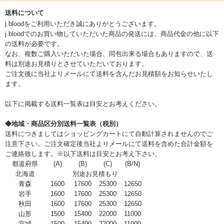
送料について
j.bloodをご利用いただき誠にありがとうございます。
j.bloodでのお買い物していただいた商品の発送には、商品代金の他に以下
の送料が必要です。
なお、複数ご購入いただいた場合、同包出来る場合もありますので、送
料は別途お見積りとさせていただいております。
ご注文後に当社よりメールにて送料を含んだお見積額をお知らせいたし
ます。
以下に掲載する送料一覧表は目安とお考えください。
◆地域・商品区分別送料一覧表（税別）
送料につきましてはショッピングカートにて自動計算されませんのでご
注意下さい。ご注文確定後当社よりメールにて送料を含めた合計金額を
ご連絡致します。※以下送料は目安とお考え下さい。
都道府県
(A)
(B)
(C)
(B/N)
北海道
別途お見積もり
青森
1600
17600
25300
12650
岩手
1600
17600
25300
12650
秋田
1600
17600
25300
12650
山形
1500
15400
22000
11000
宮城
1500
15400
22000
11000