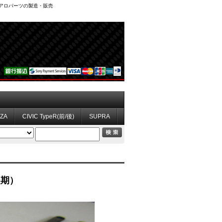
、エアロパーツの製造・販売
ZZA
CIVIC TypeR(前/後)
SUPRA
後期）