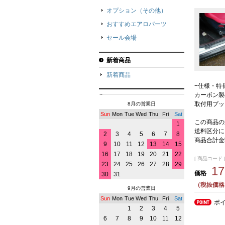
オプション（その他）
おすすめエアロパーツ
セール会場
新着商品
新着商品
−仕様・特
カーボン製
取付用プッ
8月の営業日
Sun
Mon
Tue
Wed
Thu
Fri
Sat
この商品の
1
送料区分に
2
3
4
5
6
7
8
商品合計金
9
10
11
12
13
14
15
16
17
18
19
20
21
22
[ 商品コード ] 
23
24
25
26
27
28
29
1
価格
30
31
（税抜価格1
9月の営業日
Sun
Mon
Tue
Wed
Thu
Fri
Sat
ポ
1
2
3
4
5
6
7
8
9
10
11
12