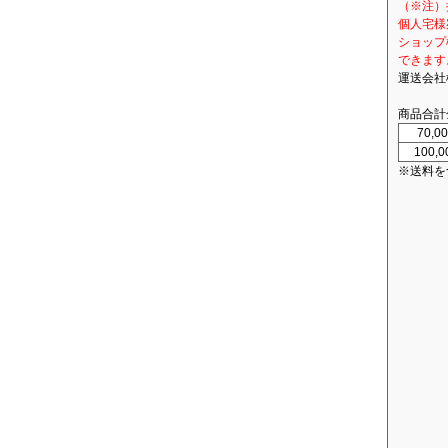
（※注）
個人宅様
ショップ
できます
運送会社
商品合計
70,
100,
※送料を