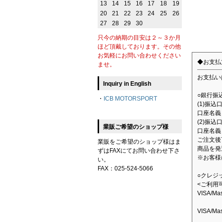
13
14
15
16
17
18
19
20
21
22
23
24
25
26
27
28
29
30
只今の納期の目安は２～３か月
ほど頂戴しております。その他
お気軽にお問い合わせください
◆お支払
ませ。
お支払い
Inquiry in English
○銀行振
・
ICB MOTORSPORT
(1)振
口座名義：
(2)振込
業販ご希望のショップ様
口座名義
ご注文後
業販をご希望のショップ様はま
商品を発
ずはFAXにてお問い合わせ下さ
※お客様
い。
FAX：025-524-5066
○クレジ
<ご利用
VISA/M
VISA/M