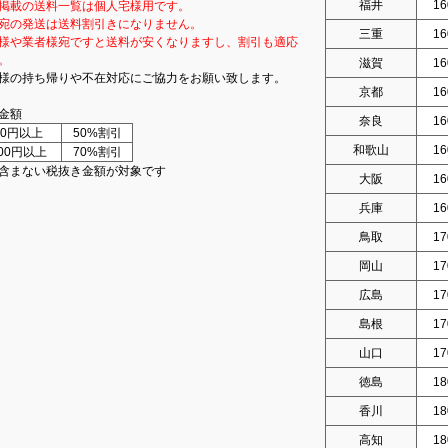
福井
16
掲載の送料一覧は個人宅様用です。
宛の発送は送料割引きになりません。
三重
16
様や業者様宛ですと送料が安くなりますし、割引も適応
。
滋賀
16
様の持ち帰りや不在対応にご協力をお願い致します。
京都
16
金額
奈良
16
000円以上
50%割引
和歌山
16
000円以上
70%割引
含まない税抜き金額が対象です
大阪
16
兵庫
16
鳥取
17
岡山
17
広島
17
島根
17
山口
17
徳島
18
香川
18
高知
18