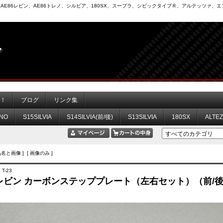
6）、AE86レビン、AE86トレノ、シルビア、180SX、スープラ、シビックタイプＲ、アルテッツァ
力！
ブログ
リンク集
NO
S15SILVIA
S14SILVIA(前/後)
S13SILVIA
180SX
ALTE
品名と画像 ] [ 画像のみ ]
T-23
6 レビン カーボンステッププレート（左右セット）（前/