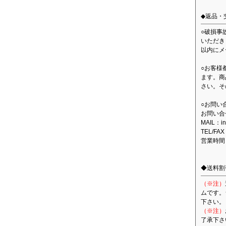
◆返品・
○破損事
いただき
以内にメ
○お客様
ます。商
さい。そ
○お問い
お問い合
MAIL：in
TEL/FAX
営業時間
◆送料割
（※注）
ムです。
下さい。
（※注）
了承下さ