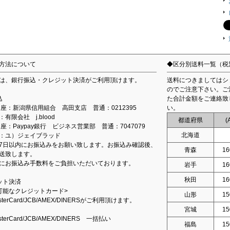
方法について
◆区分別送料一覧（税
は、銀行振込・クレジット決済がご利用頂けます。
送料につきましてはシ
のでご注意下さい。ご
込
た合計金額をご連絡致
込口座：新潟県信用組合 高田支店 普通：0212395
い。
有限会社 j.blood
都道府県
(
口座：Paypay銀行 ビジネス営業部 普通：7047079
北海道
：ユ）ジェイブラッド
7日以内にお振込みをお願い致します。お振込み確認後、
青森
16
送致します。
にお振込み手数料をご負担いただいております。
岩手
16
秋田
16
ット決済
可能なクレジットカード>
山形
15
asterCard/JCB/AMEX/DINERSがご利用頂けます。
宮城
15
asterCard/JCB/AMEX/DINERS 一括払い
福島
15