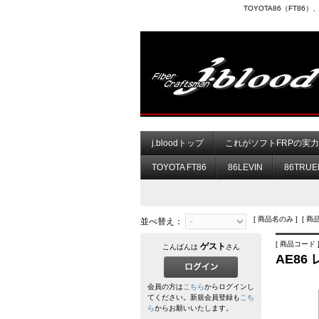
TOYOTA86（FT8
j.bloodトップ
これがソフトFRPの実
TOYOTA FT86
86LEVIN
86TRUE
[ 商品名のみ ] [ 商
並べ替え：
[ 商品コード ] 
ゲスト
こんばんは
さん
AE8
会員の方は
こちら
からログインし
てください。新規会員登録も
こち
ら
からお願いいたします。