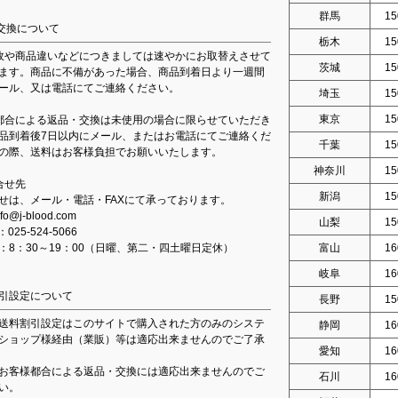
群馬
15
交換について
栃木
15
故や商品違いなどにつきましては速やかにお取替えさせて
茨城
15
ます。商品に不備があった場合、商品到着日より一週間
ール、又は電話にてご連絡ください。
埼玉
15
東京
15
都合による返品・交換は未使用の場合に限らせていただき
品到着後7日以内にメール、またはお電話にてご連絡くだ
千葉
15
の際、送料はお客様負担でお願いいたします。
神奈川
15
合せ先
新潟
15
せは、メール・電話・FAXにて承っております。
fo@j-blood.com
山梨
15
：025-524-5066
：8：30～19：00（日曜、第二・四土曜日定休）
富山
16
岐阜
16
引設定について
長野
15
送料割引設定はこのサイトで購入された方のみのシステ
静岡
16
ショップ様経由（業販）等は適応出来ませんのでご了承
愛知
16
お客様都合による返品・交換には適応出来ませんのでご
石川
16
い。