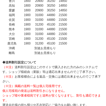
香川
1800
20900
30250
14850
高知
1800
20900
30250
14850
愛媛
1800
20900
30250
14850
福岡
1900
31000
44880
21500
佐賀
1900
31000
44880
21500
長崎
1900
31200
45100
21500
熊本
1900
31000
44880
21500
大分
1900
31000
44880
21500
宮崎
1900
31200
45100
21500
鹿児島
1900
31200
45100
21500
沖縄
別途お見積もり
離島
別途お見積もり
◆送料割引設定について
（※注）
送料割引設定はこのサイトで購入された方のみのシステムで
す。ショップ様経由（業販）等は適応出来ませんのでご了承下さい。
（※注）
お客様都合による返品・交換には適応出来ませんのでご了承下
さい。
（※注）掲載の送料一覧は個人宅様用です。
個人宅様宛の発送は送料割引きになりません。
ショップ様や業者様宛ですと送料が安くなりますし、割引も適応できま
す。
運送会社様の持ち帰りや不在対応にご協力をお願い致します。