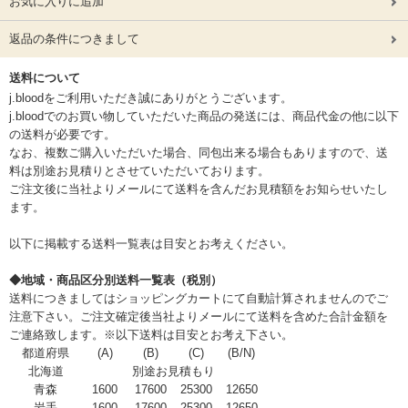
お気に入りに追加
返品の条件につきまして
送料について
j.bloodをご利用いただき誠にありがとうございます。
j.bloodでのお買い物していただいた商品の発送には、商品代金の他に以下
の送料が必要です。
なお、複数ご購入いただいた場合、同包出来る場合もありますので、送
料は別途お見積りとさせていただいております。
ご注文後に当社よりメールにて送料を含んだお見積額をお知らせいたし
ます。
以下に掲載する送料一覧表は目安とお考えください。
◆地域・商品区分別送料一覧表（税別）
送料につきましてはショッピングカートにて自動計算されませんのでご
注意下さい。ご注文確定後当社よりメールにて送料を含めた合計金額を
ご連絡致します。※以下送料は目安とお考え下さい。
都道府県
(A)
(B)
(C)
(B/N)
北海道
別途お見積もり
青森
1600
17600
25300
12650
岩手
1600
17600
25300
12650