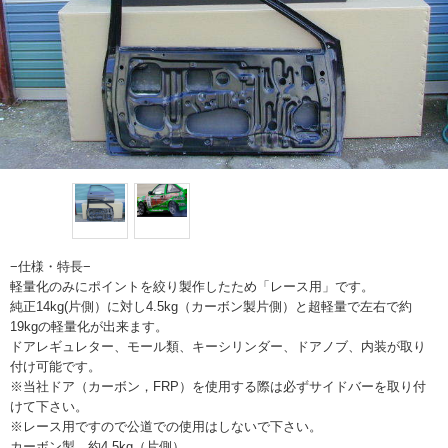
−仕様・特長−
軽量化のみにポイントを絞り製作したため「レース用」です。
純正14kg(片側）に対し4.5kg（カーボン製片側）と超軽量で左右で約
19kgの軽量化が出来ます。
ドアレギュレター、モール類、キーシリンダー、ドアノブ、内装が取り
付け可能です。
※当社ドア（カーボン，FRP）を使用する際は必ずサイドバーを取り付
けて下さい。
※レース用ですので公道での使用はしないで下さい。
カーボン製 約4.5kg（片側）