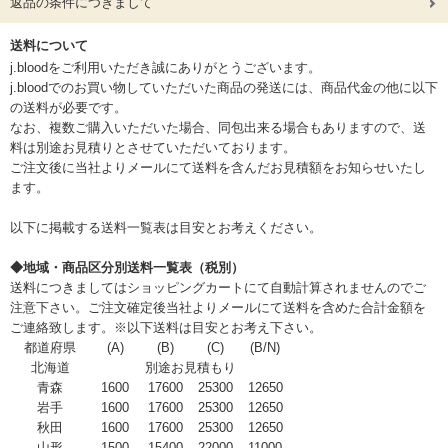
返品の条件につきまして
送料について
j.bloodをご利用いただき誠にありがとうございます。
j.bloodでのお買い物していただいた商品の発送には、商品代金の他に以下
の送料が必要です。
なお、複数ご購入いただいた場合、同包出来る場合もありますので、送
料は別途お見積りとさせていただいております。
ご注文後に当社よりメールにて送料を含んだお見積額をお知らせいたし
ます。
以下に掲載する送料一覧表は目安とお考えください。
◆地域・商品区分別送料一覧表（税別）
送料につきましてはショッピングカートにて自動計算されませんのでご
注意下さい。ご注文確定後当社よりメールにて送料を含めた合計金額を
ご連絡致します。※以下送料は目安とお考え下さい。
都道府県
(A)
(B)
(C)
(B/N)
北海道
別途お見積もり
青森
1600
17600
25300
12650
岩手
1600
17600
25300
12650
秋田
1600
17600
25300
12650
山形
1500
15400
22000
11000