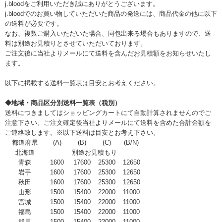
j.bloodをご利用いただき誠にありがとうございます。
j.bloodでのお買い物していただいた商品の発送には、商品代金の他に以下
の送料が必要です。
なお、複数ご購入いただいた場合、同包出来る場合もありますので、送
料は別途お見積りとさせていただいております。
ご注文後に当社よりメールにて送料を含んだお見積額をお知らせいたし
ます。
以下に掲載する送料一覧表は目安とお考えください。
◆地域・商品区分別送料一覧表（税別）
送料につきましてはショッピングカートにて自動計算されませんのでご
注意下さい。ご注文確定後当社よりメールにて送料を含めた合計金額を
ご連絡致します。※以下送料は目安とお考え下さい。
都道府県
(A)
(B)
(C)
(B/N)
北海道
別途お見積もり
青森
1600
17600
25300
12650
岩手
1600
17600
25300
12650
秋田
1600
17600
25300
12650
山形
1500
15400
22000
11000
宮城
1500
15400
22000
11000
福島
1500
15400
22000
11000
群馬
1500
15400
22000
11000