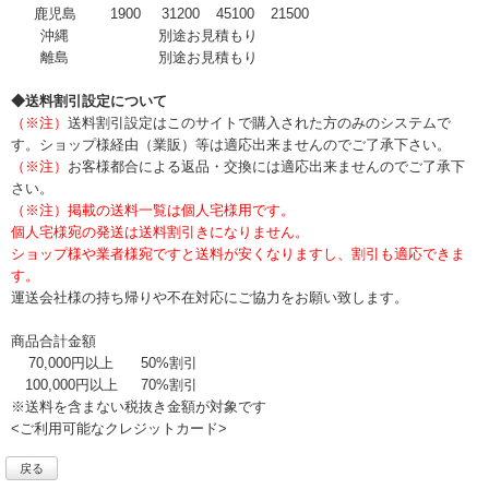
鹿児島
1900
31200
45100
21500
沖縄
別途お見積もり
離島
別途お見積もり
◆送料割引設定について
（※注）
送料割引設定はこのサイトで購入された方のみのシステムで
す。ショップ様経由（業販）等は適応出来ませんのでご了承下さい。
（※注）
お客様都合による返品・交換には適応出来ませんのでご了承下
さい。
（※注）掲載の送料一覧は個人宅様用です。
個人宅様宛の発送は送料割引きになりません。
ショップ様や業者様宛ですと送料が安くなりますし、割引も適応できま
す。
運送会社様の持ち帰りや不在対応にご協力をお願い致します。
商品合計金額
70,000円以上
50%割引
100,000円以上
70%割引
※送料を含まない税抜き金額が対象です
<ご利用可能なクレジットカード>
戻る