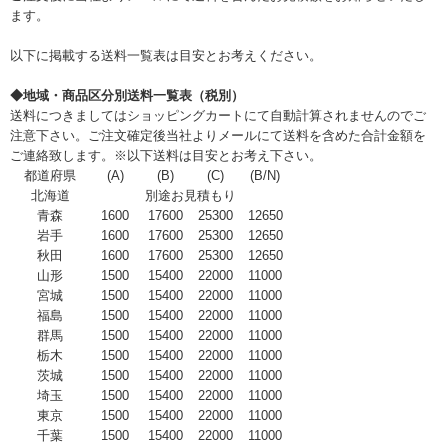
ます。
以下に掲載する送料一覧表は目安とお考えください。
◆地域・商品区分別送料一覧表（税別）
送料につきましてはショッピングカートにて自動計算されませんのでご
注意下さい。ご注文確定後当社よりメールにて送料を含めた合計金額を
ご連絡致します。※以下送料は目安とお考え下さい。
都道府県
(A)
(B)
(C)
(B/N)
北海道
別途お見積もり
青森
1600
17600
25300
12650
岩手
1600
17600
25300
12650
秋田
1600
17600
25300
12650
山形
1500
15400
22000
11000
宮城
1500
15400
22000
11000
福島
1500
15400
22000
11000
群馬
1500
15400
22000
11000
栃木
1500
15400
22000
11000
茨城
1500
15400
22000
11000
埼玉
1500
15400
22000
11000
東京
1500
15400
22000
11000
千葉
1500
15400
22000
11000