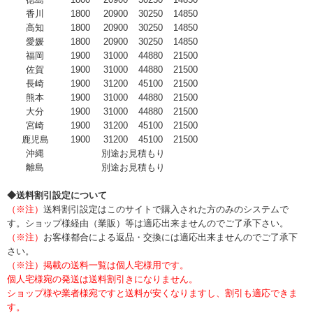
香川
1800
20900
30250
14850
高知
1800
20900
30250
14850
愛媛
1800
20900
30250
14850
福岡
1900
31000
44880
21500
佐賀
1900
31000
44880
21500
長崎
1900
31200
45100
21500
熊本
1900
31000
44880
21500
大分
1900
31000
44880
21500
宮崎
1900
31200
45100
21500
鹿児島
1900
31200
45100
21500
沖縄
別途お見積もり
離島
別途お見積もり
◆送料割引設定について
（※注）
送料割引設定はこのサイトで購入された方のみのシステムで
す。ショップ様経由（業販）等は適応出来ませんのでご了承下さい。
（※注）
お客様都合による返品・交換には適応出来ませんのでご了承下
さい。
（※注）掲載の送料一覧は個人宅様用です。
個人宅様宛の発送は送料割引きになりません。
ショップ様や業者様宛ですと送料が安くなりますし、割引も適応できま
す。