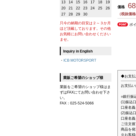
13
14
15
16
17
18
19
6
価格
20
21
22
23
24
25
26
（税抜価格6
27
28
29
30
只今の納期の目安は２～３か月
ポ
ほど頂戴しております。その他
お気軽にお問い合わせください
ませ。
Inquiry in English
・
ICB MOTORSPORT
◆お支払
業販ご希望のショップ様
お支払い
業販をご希望のショップ様はま
ずはFAXにてお問い合わせ下さ
○銀行振
い。
(1)振
FAX：025-524-5066
口座名義：
(2)振込
口座名義
ご注文後
商品を発
※お客様