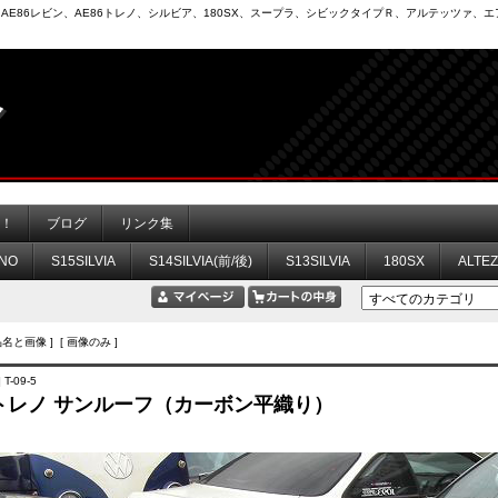
6）、AE86レビン、AE86トレノ、シルビア、180SX、スープラ、シビックタイプＲ、アルテッツァ
力！
ブログ
リンク集
NO
S15SILVIA
S14SILVIA(前/後)
S13SILVIA
180SX
ALTE
品名と画像 ] [ 画像のみ ]
T-09-5
6 トレノ サンルーフ（カーボン平織り）