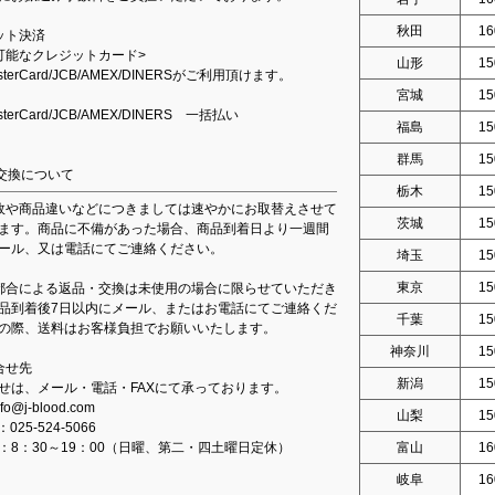
秋田
16
ット決済
可能なクレジットカード>
山形
15
asterCard/JCB/AMEX/DINERSがご利用頂けます。
宮城
15
asterCard/JCB/AMEX/DINERS 一括払い
福島
15
群馬
15
交換について
栃木
15
故や商品違いなどにつきましては速やかにお取替えさせて
茨城
15
ます。商品に不備があった場合、商品到着日より一週間
ール、又は電話にてご連絡ください。
埼玉
15
東京
15
都合による返品・交換は未使用の場合に限らせていただき
品到着後7日以内にメール、またはお電話にてご連絡くだ
千葉
15
の際、送料はお客様負担でお願いいたします。
神奈川
15
合せ先
新潟
15
せは、メール・電話・FAXにて承っております。
fo@j-blood.com
山梨
15
：025-524-5066
：8：30～19：00（日曜、第二・四土曜日定休）
富山
16
岐阜
16