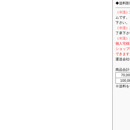
◆送料割
（※注）
ムです。
下さい。
（※注）
了承下さ
（※注）
個人宅様
ショップ
できます
運送会社
商品合計
70,
100,
※送料を