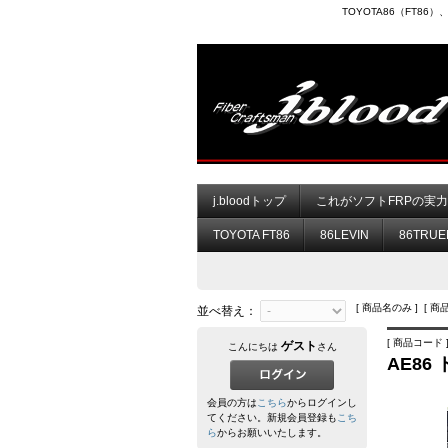
TOYOTA86（FT8
j.bloodトップ
これがソフトFRPの実
TOYOTA FT86
86LEVIN
86TRUE
[ 商品名のみ ] [ 商
並べ替え：
[ 商品コード ] 
ゲスト
こんにちは
さん
AE8
会員の方は
こちら
からログインし
てください。新規会員登録も
こち
ら
からお願いいたします。