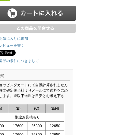
お気に入りに追加
レビューを書く
返品の条件につきまして
別）
ョッピングカートにて自動計算されません
注文確定後当社よりメールにて送料を含め
します。※以下送料は目安とお考え下さ
A)
(B)
(C)
(B/N)
別途お見積もり
00
17600
25300
12650
00
17600
25300
12650