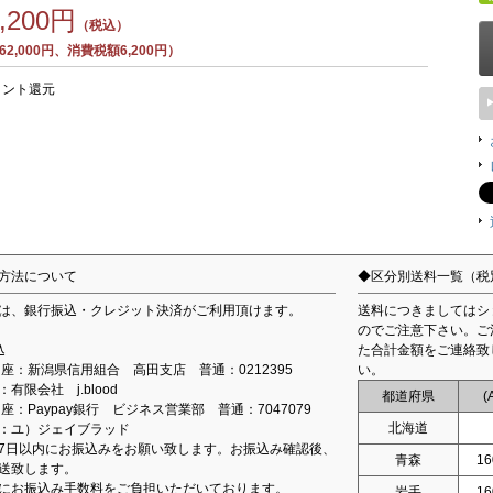
8,200円
（税込）
2,000円、消費税額6,200円）
イント還元
方法について
◆区分別送料一覧（税
は、銀行振込・クレジット決済がご利用頂けます。
送料につきましてはシ
のでご注意下さい。ご
込
た合計金額をご連絡致
込口座：新潟県信用組合 高田支店 普通：0212395
い。
有限会社 j.blood
都道府県
(
口座：Paypay銀行 ビジネス営業部 普通：7047079
北海道
：ユ）ジェイブラッド
7日以内にお振込みをお願い致します。お振込み確認後、
青森
16
送致します。
にお振込み手数料をご負担いただいております。
岩手
16