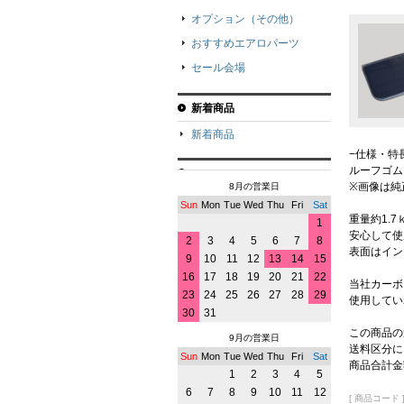
オプション（その他）
おすすめエアロパーツ
セール会場
新着商品
新着商品
−仕様・特
ルーフゴム
※画像は純
8月の営業日
Sun
Mon
Tue
Wed
Thu
Fri
Sat
重量約1.
1
安心して使
2
3
4
5
6
7
8
表面はイン
9
10
11
12
13
14
15
16
17
18
19
20
21
22
当社カーボ
23
24
25
26
27
28
29
使用してい
30
31
この商品の
9月の営業日
送料区分に
Sun
Mon
Tue
Wed
Thu
Fri
Sat
商品合計金
1
2
3
4
5
6
7
8
9
10
11
12
[ 商品コード ] 