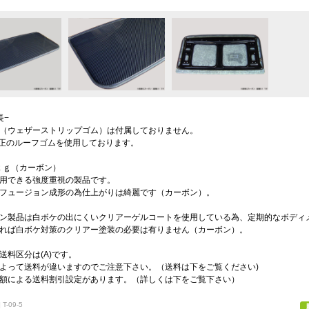
長−
（ウェザーストリップゴム）は付属しておりません。
正のルーフゴムを使用しております。
7ｋｇ（カーボン）
用できる強度重視の製品です。
フュージョン成形の為仕上がりは綺麗です（カーボン）。
ン製品は白ボケの出にくいクリアーゲルコートを使用している為、定期的なボディメ
れば白ボケ対策のクリアー塗装の必要は有りません（カーボン）。
送料区分は(A)です。
よって送料が違いますのでご注意下さい。（送料は下をご覧ください)
額による送料割引設定があります。（詳しくは下をご覧下さい）
T-09-5