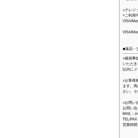
○クレジ
<ご利用
VISA/M
VISA/M
◆返品・
○破損事
いただき
以内にメ
○お客様
ます。商
さい。そ
○お問い
お問い合
MAIL：in
TEL/FAX
営業時間