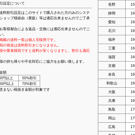
引設定について
長野
15
送料割引設定はこのサイトで購入された方のみのシステ
静岡
16
ショップ様経由（業販）等は適応出来ませんのでご了承
愛知
16
お客様都合による返品・交換には適応出来ませんのでご
石川
16
い。
福井
16
掲載の送料一覧は個人宅様用です。
宛の発送は送料割引きになりません。
三重
16
様や業者様宛ですと送料が安くなりますし、割引も適応
。
滋賀
16
様の持ち帰りや不在対応にご協力をお願い致します。
京都
16
金額
奈良
16
000円以上
50%割引
和歌山
16
000円以上
70%割引
含まない税抜き金額が対象です
大阪
16
兵庫
16
鳥取
17
岡山
17
広島
17