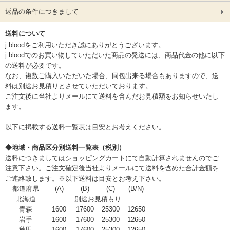
返品の条件につきまして
送料について
j.bloodをご利用いただき誠にありがとうございます。
j.bloodでのお買い物していただいた商品の発送には、商品代金の他に以下
の送料が必要です。
なお、複数ご購入いただいた場合、同包出来る場合もありますので、送
料は別途お見積りとさせていただいております。
ご注文後に当社よりメールにて送料を含んだお見積額をお知らせいたし
ます。
以下に掲載する送料一覧表は目安とお考えください。
◆地域・商品区分別送料一覧表（税別）
送料につきましてはショッピングカートにて自動計算されませんのでご
注意下さい。ご注文確定後当社よりメールにて送料を含めた合計金額を
ご連絡致します。※以下送料は目安とお考え下さい。
都道府県
(A)
(B)
(C)
(B/N)
北海道
別途お見積もり
青森
1600
17600
25300
12650
岩手
1600
17600
25300
12650
秋田
1600
17600
25300
12650