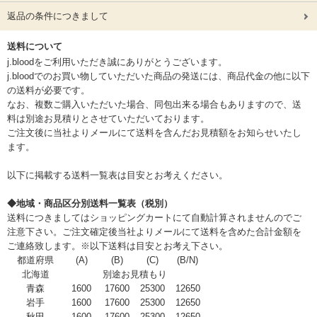
返品の条件につきまして
送料について
j.bloodをご利用いただき誠にありがとうございます。
j.bloodでのお買い物していただいた商品の発送には、商品代金の他に以下
の送料が必要です。
なお、複数ご購入いただいた場合、同包出来る場合もありますので、送
料は別途お見積りとさせていただいております。
ご注文後に当社よりメールにて送料を含んだお見積額をお知らせいたし
ます。
以下に掲載する送料一覧表は目安とお考えください。
◆地域・商品区分別送料一覧表（税別）
送料につきましてはショッピングカートにて自動計算されませんのでご
注意下さい。ご注文確定後当社よりメールにて送料を含めた合計金額を
ご連絡致します。※以下送料は目安とお考え下さい。
都道府県
(A)
(B)
(C)
(B/N)
北海道
別途お見積もり
青森
1600
17600
25300
12650
岩手
1600
17600
25300
12650
秋田
1600
17600
25300
12650