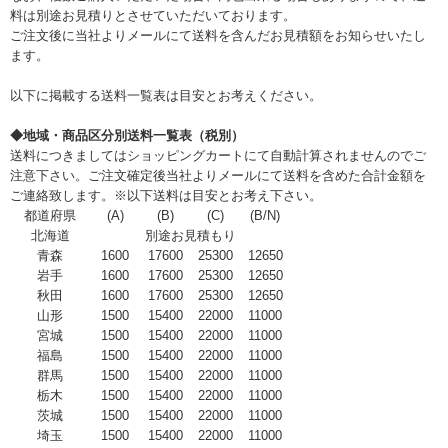
料は別途お見積りとさせていただいております。
ご注文後に当社よりメールにて送料を含んだお見積額をお知らせいたし
ます。
以下に掲載する送料一覧表は目安とお考えください。
◆地域・商品区分別送料一覧表（税別）
送料につきましてはショッピングカートにて自動計算されませんのでご
注意下さい。ご注文確定後当社よりメールにて送料を含めた合計金額を
ご連絡致します。※以下送料は目安とお考え下さい。
都道府県
(A)
(B)
(C)
(B/N)
北海道
別途お見積もり
青森
1600
17600
25300
12650
岩手
1600
17600
25300
12650
秋田
1600
17600
25300
12650
山形
1500
15400
22000
11000
宮城
1500
15400
22000
11000
福島
1500
15400
22000
11000
群馬
1500
15400
22000
11000
栃木
1500
15400
22000
11000
茨城
1500
15400
22000
11000
埼玉
1500
15400
22000
11000