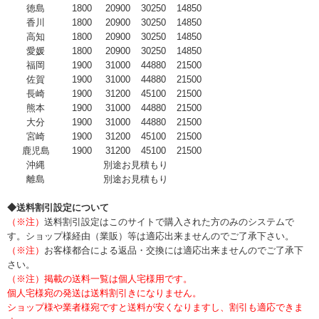
徳島
1800
20900
30250
14850
香川
1800
20900
30250
14850
高知
1800
20900
30250
14850
愛媛
1800
20900
30250
14850
福岡
1900
31000
44880
21500
佐賀
1900
31000
44880
21500
長崎
1900
31200
45100
21500
熊本
1900
31000
44880
21500
大分
1900
31000
44880
21500
宮崎
1900
31200
45100
21500
鹿児島
1900
31200
45100
21500
沖縄
別途お見積もり
離島
別途お見積もり
◆送料割引設定について
（※注）
送料割引設定はこのサイトで購入された方のみのシステムで
す。ショップ様経由（業販）等は適応出来ませんのでご了承下さい。
（※注）
お客様都合による返品・交換には適応出来ませんのでご了承下
さい。
（※注）掲載の送料一覧は個人宅様用です。
個人宅様宛の発送は送料割引きになりません。
ショップ様や業者様宛ですと送料が安くなりますし、割引も適応できま