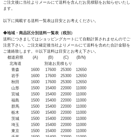
ご注文後に当社よりメールにて送料を含んだお見積額をお知らせいたし
ます。
以下に掲載する送料一覧表は目安とお考えください。
◆地域・商品区分別送料一覧表（税別）
送料につきましてはショッピングカートにて自動計算されませんのでご
注意下さい。ご注文確定後当社よりメールにて送料を含めた合計金額を
ご連絡致します。※以下送料は目安とお考え下さい。
都道府県
(A)
(B)
(C)
(B/N)
北海道
別途お見積もり
青森
1600
17600
25300
12650
岩手
1600
17600
25300
12650
秋田
1600
17600
25300
12650
山形
1500
15400
22000
11000
宮城
1500
15400
22000
11000
福島
1500
15400
22000
11000
群馬
1500
15400
22000
11000
栃木
1500
15400
22000
11000
茨城
1500
15400
22000
11000
埼玉
1500
15400
22000
11000
東京
1500
15400
22000
11000
千葉
1500
15400
22000
11000