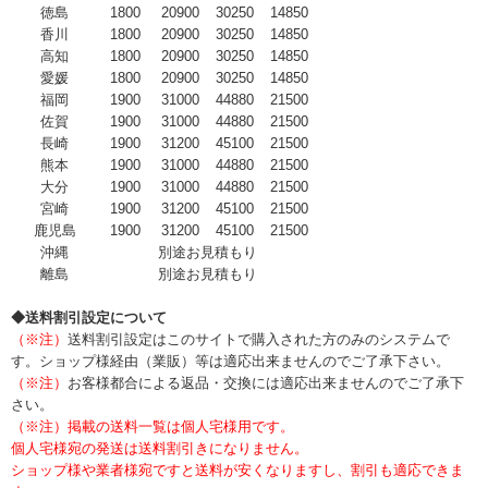
徳島
1800
20900
30250
14850
香川
1800
20900
30250
14850
高知
1800
20900
30250
14850
愛媛
1800
20900
30250
14850
福岡
1900
31000
44880
21500
佐賀
1900
31000
44880
21500
長崎
1900
31200
45100
21500
熊本
1900
31000
44880
21500
大分
1900
31000
44880
21500
宮崎
1900
31200
45100
21500
鹿児島
1900
31200
45100
21500
沖縄
別途お見積もり
離島
別途お見積もり
◆送料割引設定について
（※注）
送料割引設定はこのサイトで購入された方のみのシステムで
す。ショップ様経由（業販）等は適応出来ませんのでご了承下さい。
（※注）
お客様都合による返品・交換には適応出来ませんのでご了承下
さい。
（※注）掲載の送料一覧は個人宅様用です。
個人宅様宛の発送は送料割引きになりません。
ショップ様や業者様宛ですと送料が安くなりますし、割引も適応できま