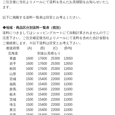
ご注文後に当社よりメールにて送料を含んだお見積額をお知らせいたし
ます。
以下に掲載する送料一覧表は目安とお考えください。
◆地域・商品区分別送料一覧表（税別）
送料につきましてはショッピングカートにて自動計算されませんのでご
注意下さい。ご注文確定後当社よりメールにて送料を含めた合計金額を
ご連絡致します。※以下送料は目安とお考え下さい。
都道府県
(A)
(B)
(C)
(B/N)
北海道
別途お見積もり
青森
1600
17600
25300
12650
岩手
1600
17600
25300
12650
秋田
1600
17600
25300
12650
山形
1500
15400
22000
11000
宮城
1500
15400
22000
11000
福島
1500
15400
22000
11000
群馬
1500
15400
22000
11000
栃木
1500
15400
22000
11000
茨城
1500
15400
22000
11000
埼玉
1500
15400
22000
11000
東京
1500
15400
22000
11000
千葉
1500
15400
22000
11000