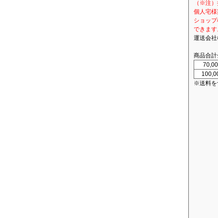
（※注）
個人宅様
ショップ
できます
運送会社
商品合計
70,
100,
※送料を