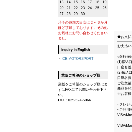
13
14
15
16
17
18
19
20
21
22
23
24
25
26
27
28
29
30
只今の納期の目安は２～３か月
ほど頂戴しております。その他
お気軽にお問い合わせください
◆お支払
ませ。
お支払い
Inquiry in English
○銀行振
・
ICB MOTORSPORT
(1)振
口座名義：
(2)振込
業販ご希望のショップ様
口座名義
ご注文後
業販をご希望のショップ様はま
商品を発
ずはFAXにてお問い合わせ下さ
※お客様
い。
FAX：025-524-5066
○クレジ
<ご利用
VISA/M
VISA/M