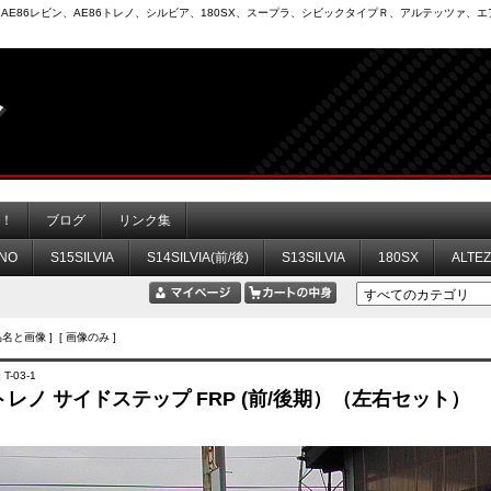
6）、AE86レビン、AE86トレノ、シルビア、180SX、スープラ、シビックタイプＲ、アルテッツァ
力！
ブログ
リンク集
NO
S15SILVIA
S14SILVIA(前/後)
S13SILVIA
180SX
ALTE
品名と画像 ] [ 画像のみ ]
T-03-1
 トレノ サイドステップ FRP (前/後期）（左右セット）