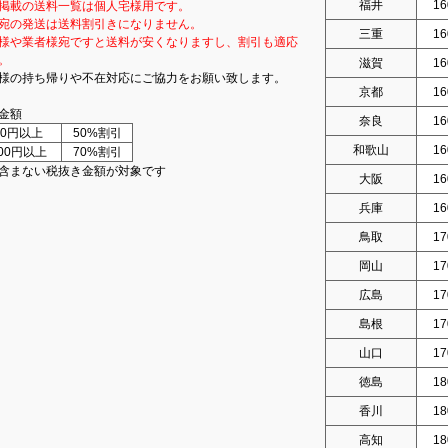
福井
16
掲載の送料一覧は個人宅様用です。
宛の発送は送料割引きになりません。
三重
16
様や業者様宛ですと送料が安くなりますし、割引も適応
。
滋賀
16
様の持ち帰りや不在対応にご協力をお願い致します。
京都
16
金額
奈良
16
000円以上
50%割引
和歌山
16
000円以上
70%割引
含まない税抜き金額が対象です
大阪
16
兵庫
16
鳥取
17
岡山
17
広島
17
島根
17
山口
17
徳島
18
香川
18
高知
18