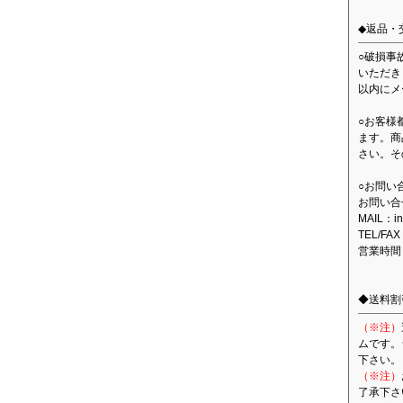
◆返品・
○破損事
いただき
以内にメ
○お客様
ます。商
さい。そ
○お問い
お問い合
MAIL：in
TEL/FAX
営業時間
◆送料割
（※注）
ムです。
下さい。
（※注）
了承下さ