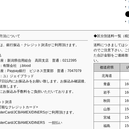
方法について
◆区分別送料一覧（税
は、銀行振込・クレジット決済がご利用頂けます。
送料につきましてはシ
のでご注意下さい。ご
込
た合計金額をご連絡致
込口座：新潟県信用組合 高田支店 普通：0212395
い。
有限会社 j.blood
都道府県
(
口座：Paypay銀行 ビジネス営業部 普通：7047079
北海道
：ユ）ジェイブラッド
7日以内にお振込みをお願い致します。お振込み確認後、
青森
16
送致します。
にお振込み手数料をご負担いただいております。
岩手
16
秋田
16
ット決済
可能なクレジットカード>
山形
15
asterCard/JCB/AMEX/DINERSがご利用頂けます。
宮城
15
asterCard/JCB/AMEX/DINERS 一括払い
福島
15