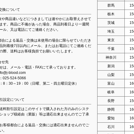
群馬
15
交換について
栃木
15
故や商品違いなどにつきましては速やかにお取替えさせて
茨城
15
ます。商品に不備があった場合、商品到着日より一週間
ール、又は電話にてご連絡ください。
埼玉
15
東京
15
都合による返品・交換は未使用の場合に限らせていただき
品到着後7日以内にメール、またはお電話にてご連絡くだ
千葉
15
の際、送料はお客様負担でお願いいたします。
神奈川
15
合せ先
新潟
15
せは、メール・電話・FAXにて承っております。
fo@j-blood.com
山梨
15
：025-524-5066
：8：30～19：00（日曜、第二・四土曜日定休）
富山
16
岐阜
16
引設定について
長野
15
送料割引設定はこのサイトで購入された方のみのシステ
静岡
16
ショップ様経由（業販）等は適応出来ませんのでご了承
愛知
16
お客様都合による返品・交換には適応出来ませんのでご
石川
16
い。