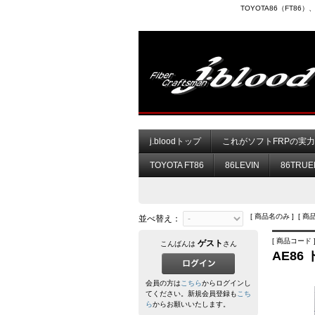
TOYOTA86（FT8
j.bloodトップ
これがソフトFRPの実
TOYOTA FT86
86LEVIN
86TRUE
[ 商品名のみ ] [ 商
並べ替え：
[ 商品コード ] 
ゲスト
こんばんは
さん
AE86
会員の方は
こちら
からログインし
てください。新規会員登録も
こち
ら
からお願いいたします。