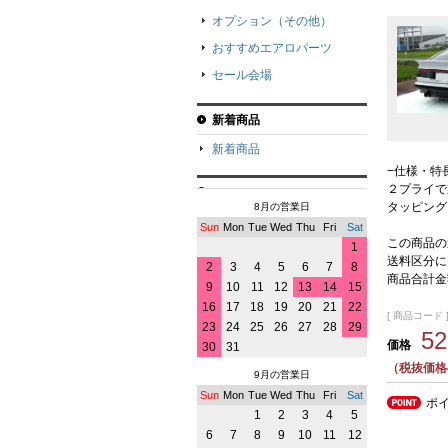
オプション（その他）
おすすめエアロパーツ
セール会場
新着商品
新着商品
−仕様・特
２プライで
タッピング
8月の営業日
Sun
Mon
Tue
Wed
Thu
Fri
Sat
この商品の
1
送料区分に
2
3
4
5
6
7
8
商品合計金
9
10
11
12
13
14
15
16
17
18
19
20
21
22
[ 商品コード ] 
23
24
25
26
27
28
29
5
価格
30
31
（税抜価格4
9月の営業日
Sun
Mon
Tue
Wed
Thu
Fri
Sat
ポ
1
2
3
4
5
6
7
8
9
10
11
12