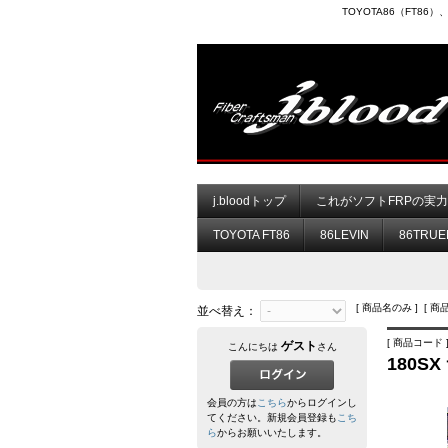
TOYOTA86（FT8
j.bloodトップ
これがソフトFRPの実
TOYOTA FT86
86LEVIN
86TRUE
[ 商品名のみ ] [ 商
並べ替え：
[ 商品コード ]
ゲスト
こんにちは
さん
180S
会員の方は
こちら
からログインし
てください。新規会員登録も
こち
ら
からお願いいたします。