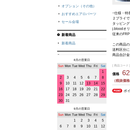
オプション（その他）
−仕様・特
おすすめエアロパーツ
２プライで
セール会場
タッピング
j.bloo
従来のFR
新着商品
新着商品
この商品の
送料区分に
商品合計金
8月の営業日
[ 商品コード ]
Sun
Mon
Tue
Wed
Thu
Fri
Sat
6
1
価格
2
3
4
5
6
7
8
（税抜価格5
9
10
11
12
13
14
15
16
17
18
19
20
21
22
ポ
23
24
25
26
27
28
29
30
31
9月の営業日
Sun
Mon
Tue
Wed
Thu
Fri
Sat
1
2
3
4
5
6
7
8
9
10
11
12