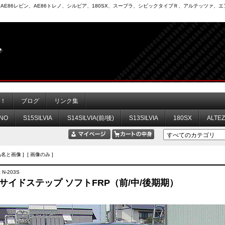
6）、AE86レビン、AE86トレノ、シルビア、180SX、スープラ、シビックタイプＲ、アルテッツァ
力！
ブログ
リンク集
NO
S15SILVIA
S14SILVIA(前/後)
S13SILVIA
180SX
ALTE
品名と画像 ] [ 画像のみ ]
 N-203S
X サイドステップ ソフトFRP（前/中/後期期）