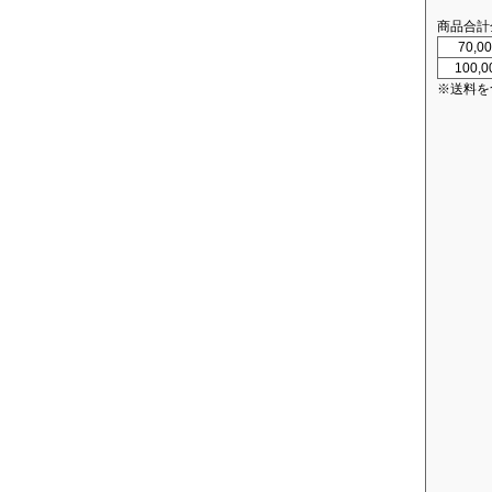
商品合計
70,
100,
※送料を