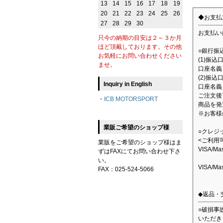
13
14
15
16
17
18
19
20
21
22
23
24
25
26
◆お支払
27
28
29
30
お支払い
只今の納期の目安は２～３か月
ほど頂戴しております。その他
○銀行振
お気軽にお問い合わせください
(1)振
ませ。
口座名義：
(2)振込
Inquiry in English
口座名義
ご注文後
・
ICB MOTORSPORT
商品を発
※お客様
業販ご希望のショップ様
○クレジ
<ご利用
業販をご希望のショップ様はま
VISA/M
ずはFAXにてお問い合わせ下さ
い。
VISA/M
FAX：025-524-5066
◆返品・
○破損事
いただき