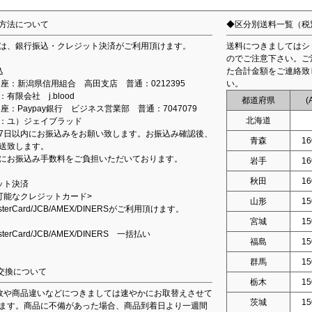
方法について
◆区分別送料一覧（税
は、銀行振込・クレジット決済がご利用頂けます。
送料につきましてはシ
のでご注意下さい。ご
込
た合計金額をご連絡致
込口座：新潟県信用組合 高田支店 普通：0212395
い。
有限会社 j.blood
都道府県
(
口座：Paypay銀行 ビジネス営業部 普通：7047079
北海道
：ユ）ジェイブラッド
7日以内にお振込みをお願い致します。お振込み確認後、
青森
16
送致します。
にお振込み手数料をご負担いただいております。
岩手
16
秋田
16
ット決済
可能なクレジットカード>
山形
15
asterCard/JCB/AMEX/DINERSがご利用頂けます。
宮城
15
asterCard/JCB/AMEX/DINERS 一括払い
福島
15
群馬
15
交換について
栃木
15
故や商品違いなどにつきましては速やかにお取替えさせて
茨城
15
ます。商品に不備があった場合、商品到着日より一週間