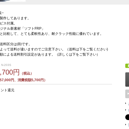
長−
製作してあります。
ビス付属。
dオリジナル新素材「ソフトFRP」
Pと比較して、とても柔軟性あり、耐クラック性能に優れています。
送料区分は(B)です。
よって送料が違いますのでご注意下さい。（送料は下をご覧ください)
額による送料割引設定があります。（詳しくは下をご覧下さい）
 N-203S
2,700円
（税込）
7,000円、消費税額5,700円）
イント還元