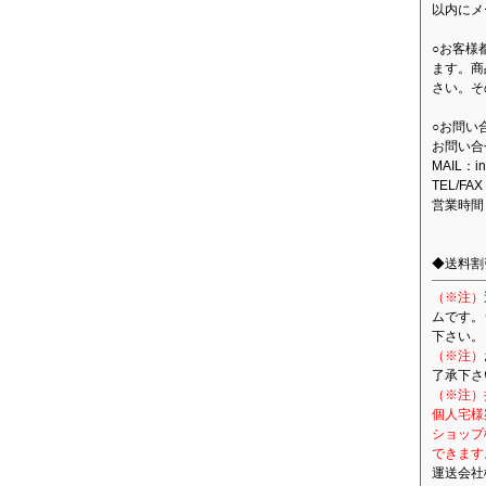
以内にメ
○お客様
ます。商
さい。そ
○お問い
お問い合
MAIL：in
TEL/FAX
営業時間
◆送料割
（※注）
ムです。
下さい。
（※注）
了承下さ
（※注）
個人宅様
ショップ
できます
運送会社