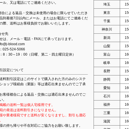
ール、又は電話にてご連絡ください。
埼玉
15
東京
15
都合による返品・交換は未使用の場合に限らせていただき
品到着後7日以内にメール、またはお電話にてご連絡くだ
千葉
15
の際、送料はお客様負担でお願いいたします。
神奈川
15
合せ先
新潟
15
せは、メール・電話・FAXにて承っております。
fo@j-blood.com
山梨
15
：025-524-5066
：8：30～19：00（日曜、第二・四土曜日定休）
富山
16
岐阜
16
引設定について
長野
15
送料割引設定はこのサイトで購入された方のみのシステ
静岡
16
ショップ様経由（業販）等は適応出来ませんのでご了承
愛知
16
お客様都合による返品・交換には適応出来ませんのでご
石川
16
い。
福井
16
掲載の送料一覧は個人宅様用です。
宛の発送は送料割引きになりません。
三重
16
様や業者様宛ですと送料が安くなりますし、割引も適応
。
滋賀
16
様の持ち帰りや不在対応にご協力をお願い致します。