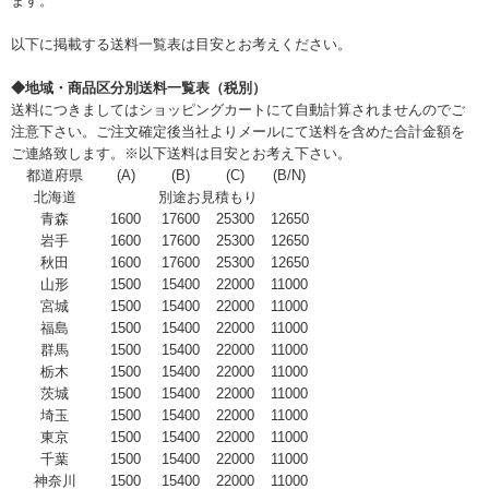
ます。
以下に掲載する送料一覧表は目安とお考えください。
◆地域・商品区分別送料一覧表（税別）
送料につきましてはショッピングカートにて自動計算されませんのでご
注意下さい。ご注文確定後当社よりメールにて送料を含めた合計金額を
ご連絡致します。※以下送料は目安とお考え下さい。
都道府県
(A)
(B)
(C)
(B/N)
北海道
別途お見積もり
青森
1600
17600
25300
12650
岩手
1600
17600
25300
12650
秋田
1600
17600
25300
12650
山形
1500
15400
22000
11000
宮城
1500
15400
22000
11000
福島
1500
15400
22000
11000
群馬
1500
15400
22000
11000
栃木
1500
15400
22000
11000
茨城
1500
15400
22000
11000
埼玉
1500
15400
22000
11000
東京
1500
15400
22000
11000
千葉
1500
15400
22000
11000
神奈川
1500
15400
22000
11000