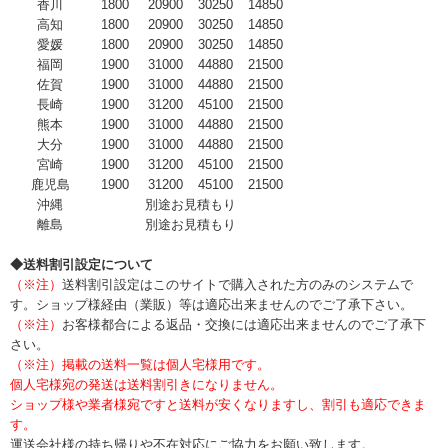
香川
1800
20900
30250
14850
高知
1800
20900
30250
14850
愛媛
1800
20900
30250
14850
福岡
1900
31000
44880
21500
佐賀
1900
31000
44880
21500
長崎
1900
31200
45100
21500
熊本
1900
31000
44880
21500
大分
1900
31000
44880
21500
宮崎
1900
31200
45100
21500
鹿児島
1900
31200
45100
21500
沖縄
別途お見積もり
離島
別途お見積もり
◆送料割引設定について
（※注）
送料割引設定はこのサイトで購入された方のみのシステムで
す。ショップ様経由（業販）等は適応出来ませんのでご了承下さい。
（※注）
お客様都合による返品・交換には適応出来ませんのでご了承下
さい。
（※注）掲載の送料一覧は個人宅様用です。
個人宅様宛の発送は送料割引きになりません。
ショップ様や業者様宛ですと送料が安くなりますし、割引も適応できま
す。
運送会社様の持ち帰りや不在対応にご協力をお願い致します。