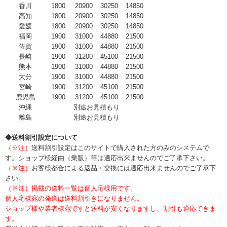
香川
1800
20900
30250
14850
高知
1800
20900
30250
14850
愛媛
1800
20900
30250
14850
福岡
1900
31000
44880
21500
佐賀
1900
31000
44880
21500
長崎
1900
31200
45100
21500
熊本
1900
31000
44880
21500
大分
1900
31000
44880
21500
宮崎
1900
31200
45100
21500
鹿児島
1900
31200
45100
21500
沖縄
別途お見積もり
離島
別途お見積もり
◆送料割引設定について
（※注）
送料割引設定はこのサイトで購入された方のみのシステムで
す。ショップ様経由（業販）等は適応出来ませんのでご了承下さい。
（※注）
お客様都合による返品・交換には適応出来ませんのでご了承下
さい。
（※注）掲載の送料一覧は個人宅様用です。
個人宅様宛の発送は送料割引きになりません。
ショップ様や業者様宛ですと送料が安くなりますし、割引も適応できま
す。