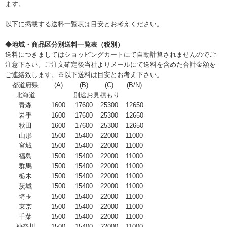
ます。
以下に掲載する送料一覧表は目安とお考えください。
◆地域・商品区分別送料一覧表（税別）
送料につきましてはショッピングカートにて自動計算されませんのでご
注意下さい。ご注文確定後当社よりメールにて送料を含めた合計金額を
ご連絡致します。※以下送料は目安とお考え下さい。
都道府県
(A)
(B)
(C)
(B/N)
北海道
別途お見積もり
青森
1600
17600
25300
12650
岩手
1600
17600
25300
12650
秋田
1600
17600
25300
12650
山形
1500
15400
22000
11000
宮城
1500
15400
22000
11000
福島
1500
15400
22000
11000
群馬
1500
15400
22000
11000
栃木
1500
15400
22000
11000
茨城
1500
15400
22000
11000
埼玉
1500
15400
22000
11000
東京
1500
15400
22000
11000
千葉
1500
15400
22000
11000
神奈川
1500
15400
22000
11000