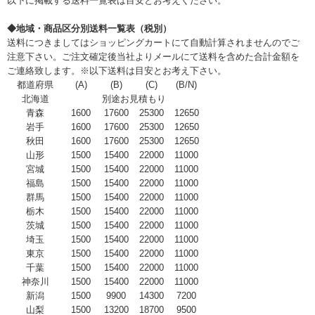
以下に掲載する送料一覧表は目安とお考えください。
◆地域・商品区分別送料一覧表（税別）
送料につきましてはショッピングカートにて自動計算されませんのでご
注意下さい。ご注文確定後当社よりメールにて送料を含めた合計金額を
ご連絡致します。※以下送料は目安とお考え下さい。
都道府県
(A)
(B)
(C)
(B/N)
北海道
別途お見積もり
青森
1600
17600
25300
12650
岩手
1600
17600
25300
12650
秋田
1600
17600
25300
12650
山形
1500
15400
22000
11000
宮城
1500
15400
22000
11000
福島
1500
15400
22000
11000
群馬
1500
15400
22000
11000
栃木
1500
15400
22000
11000
茨城
1500
15400
22000
11000
埼玉
1500
15400
22000
11000
東京
1500
15400
22000
11000
千葉
1500
15400
22000
11000
神奈川
1500
15400
22000
11000
新潟
1500
9900
14300
7200
山梨
1500
13200
18700
9500