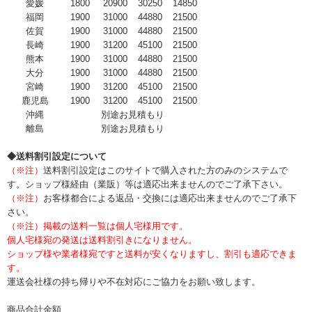
愛媛
1800
20900
30250
14850
福岡
1900
31000
44880
21500
佐賀
1900
31000
44880
21500
長崎
1900
31200
45100
21500
熊本
1900
31000
44880
21500
大分
1900
31000
44880
21500
宮崎
1900
31200
45100
21500
鹿児島
1900
31200
45100
21500
沖縄
別途お見積もり
離島
別途お見積もり
◆送料割引設定について
（※注）
送料割引設定はこのサイトで購入された方のみのシステムで
す。ショップ様経由（業販）等は適応出来ませんのでご了承下さい。
（※注）
お客様都合による返品・交換には適応出来ませんのでご了承下
さい。
（※注）掲載の送料一覧は個人宅様用です。
個人宅様宛の発送は送料割引きになりません。
ショップ様や業者様宛ですと送料が安くなりますし、割引も適応できま
す。
運送会社様の持ち帰りや不在対応にご協力をお願い致します。
商品合計金額