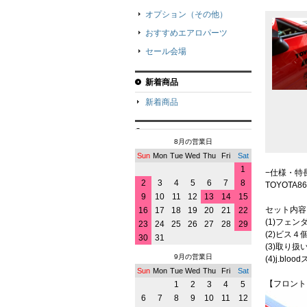
オプション（その他）
おすすめエアロパーツ
セール会場
新着商品
新着商品
8月の営業日
Sun
Mon
Tue
Wed
Thu
Fri
Sat
1
−仕様・特
2
3
4
5
6
7
8
TOYOT
9
10
11
12
13
14
15
セット内容
16
17
18
19
20
21
22
(1)フェ
23
24
25
26
27
28
29
(2)ビス４
30
31
(3)取り
9月の営業日
(4)j.bl
Sun
Mon
Tue
Wed
Thu
Fri
Sat
【フロント
1
2
3
4
5
6
7
8
9
10
11
12