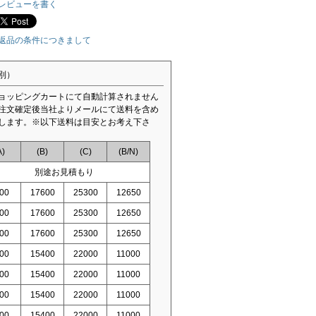
レビューを書く
返品の条件につきまして
別）
ョッピングカートにて自動計算されません
注文確定後当社よりメールにて送料を含め
します。※以下送料は目安とお考え下さ
A)
(B)
(C)
(B/N)
別途お見積もり
00
17600
25300
12650
00
17600
25300
12650
00
17600
25300
12650
00
15400
22000
11000
00
15400
22000
11000
00
15400
22000
11000
00
15400
22000
11000