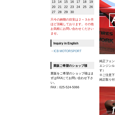
13
14
15
16
17
18
19
20
21
22
23
24
25
26
27
28
29
30
只今の納期の目安は２～３か月
ほど頂戴しております。その他
お気軽にお問い合わせください
ませ。
Inquiry in English
・
ICB MOTORSPORT
純正フェン
エンジンル
業販ご希望のショップ様
す）
業販をご希望のショップ様はま
※ご注意下
ずはFAXにてお問い合わせ下さ
純正取り付
い。
FAX：025-524-5066