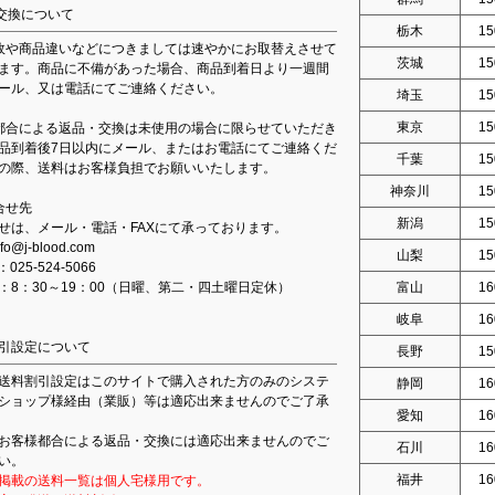
交換について
栃木
15
故や商品違いなどにつきましては速やかにお取替えさせて
茨城
15
ます。商品に不備があった場合、商品到着日より一週間
ール、又は電話にてご連絡ください。
埼玉
15
東京
15
都合による返品・交換は未使用の場合に限らせていただき
品到着後7日以内にメール、またはお電話にてご連絡くだ
千葉
15
の際、送料はお客様負担でお願いいたします。
神奈川
15
合せ先
新潟
15
せは、メール・電話・FAXにて承っております。
fo@j-blood.com
山梨
15
：025-524-5066
：8：30～19：00（日曜、第二・四土曜日定休）
富山
16
岐阜
16
引設定について
長野
15
送料割引設定はこのサイトで購入された方のみのシステ
静岡
16
ショップ様経由（業販）等は適応出来ませんのでご了承
愛知
16
お客様都合による返品・交換には適応出来ませんのでご
石川
16
い。
福井
16
掲載の送料一覧は個人宅様用です。