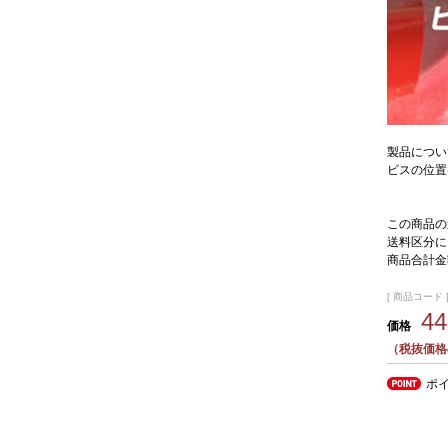
製品につい
ビスの位置
この商品の
送料区分に
商品合計金
[ 商品コード ]
4
価格
（税抜価格4
ポ