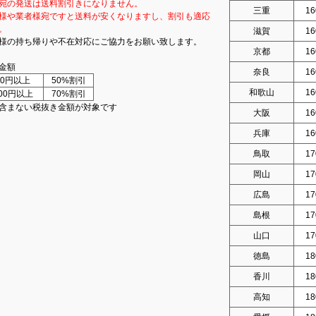
宛の発送は送料割引きになりません。
三重
16
様や業者様宛ですと送料が安くなりますし、割引も適応
。
滋賀
16
様の持ち帰りや不在対応にご協力をお願い致します。
京都
16
金額
奈良
16
000円以上
50%割引
和歌山
16
000円以上
70%割引
含まない税抜き金額が対象です
大阪
16
兵庫
16
鳥取
17
岡山
17
広島
17
島根
17
山口
17
徳島
18
香川
18
高知
18