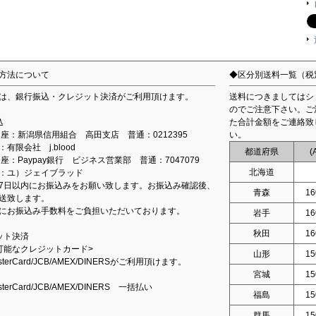
方法について
◆区分別送料一覧（税
は、銀行振込・クレジット決済がご利用頂けます。
送料につきましてはシ
のでご注意下さい。ご
込
た合計金額をご連絡致
込口座：新潟県信用組合 高田支店 普通：0212395
い。
有限会社 j.blood
都道府県
(
口座：Paypay銀行 ビジネス営業部 普通：7047079
北海道
：ユ）ジェイブラッド
7日以内にお振込みをお願い致します。お振込み確認後、
青森
16
送致します。
にお振込み手数料をご負担いただいております。
岩手
16
秋田
16
ット決済
可能なクレジットカード>
山形
15
asterCard/JCB/AMEX/DINERSがご利用頂けます。
宮城
15
asterCard/JCB/AMEX/DINERS 一括払い
福島
15
群馬
15