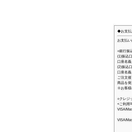
◆お支払
お支払い
○銀行振
(1)振
口座名義：
(2)振込
口座名義
ご注文後
商品を発
※お客様
○クレジ
<ご利用
VISA/M
VISA/M