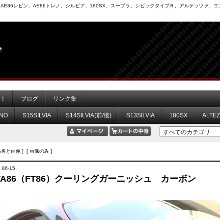
6）、AE86レビン、AE86トレノ、シルビア、180SX、スープラ、シビックタイプＲ、アルテッツァ
力！
ブログ
リンク集
NO
S15SILVIA
S14SILVIA(前/後)
S13SILVIA
180SX
ALTE
品名と画像 ] [ 画像のみ ]
 86-15
OTA86（FT86）クーリングガーニッシュ カーボン