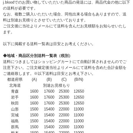
j.bloodでのお買い物していただいた商品の発送には、商品代金の他に以下
の送料が必要です。
なお、複数ご購入いただいた場合、同包出来る場合もありますので、送
料は別途お見積りとさせていただいております。
ご注文後に当社よりメールにて送料を含んだお見積額をお知らせいたし
ます。
以下に掲載する送料一覧表は目安とお考えください。
◆地域・商品区分別送料一覧表（税別）
送料につきましてはショッピングカートにて自動計算されませんのでご
注意下さい。ご注文確定後当社よりメールにて送料を含めた合計金額を
ご連絡致します。※以下送料は目安とお考え下さい。
都道府県
(A)
(B)
(C)
(B/N)
北海道
別途お見積もり
青森
1600
17600
25300
12650
岩手
1600
17600
25300
12650
秋田
1600
17600
25300
12650
山形
1500
15400
22000
11000
宮城
1500
15400
22000
11000
福島
1500
15400
22000
11000
群馬
1500
15400
22000
11000
栃木
1500
15400
22000
11000