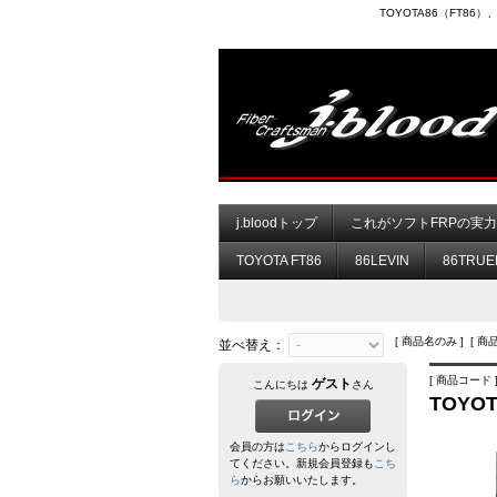
TOYOTA86（FT8
j.bloodトップ
これがソフトFRPの実
TOYOTA FT86
86LEVIN
86TRUE
[ 商品名のみ ] [ 商
並べ替え：
[ 商品コード ]
ゲスト
こんにちは
さん
TOYO
会員の方は
こちら
からログインし
てください。新規会員登録も
こち
ら
からお願いいたします。