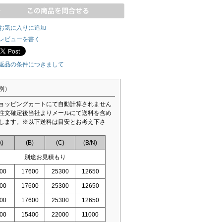
お気に入りに追加
レビューを書く
返品の条件につきまして
別）
ョッピングカートにて自動計算されません
注文確定後当社よりメールにて送料を含め
します。※以下送料は目安とお考え下さ
A)
(B)
(C)
(B/N)
別途お見積もり
00
17600
25300
12650
00
17600
25300
12650
00
17600
25300
12650
00
15400
22000
11000