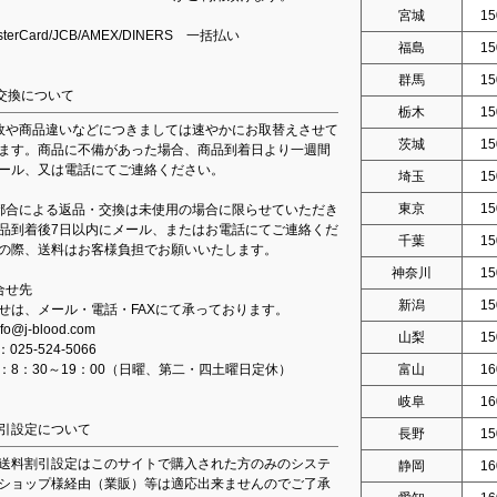
宮城
15
asterCard/JCB/AMEX/DINERS 一括払い
福島
15
群馬
15
交換について
栃木
15
故や商品違いなどにつきましては速やかにお取替えさせて
茨城
15
ます。商品に不備があった場合、商品到着日より一週間
ール、又は電話にてご連絡ください。
埼玉
15
東京
15
都合による返品・交換は未使用の場合に限らせていただき
品到着後7日以内にメール、またはお電話にてご連絡くだ
千葉
15
の際、送料はお客様負担でお願いいたします。
神奈川
15
合せ先
新潟
15
せは、メール・電話・FAXにて承っております。
fo@j-blood.com
山梨
15
：025-524-5066
：8：30～19：00（日曜、第二・四土曜日定休）
富山
16
岐阜
16
引設定について
長野
15
送料割引設定はこのサイトで購入された方のみのシステ
静岡
16
ショップ様経由（業販）等は適応出来ませんのでご了承