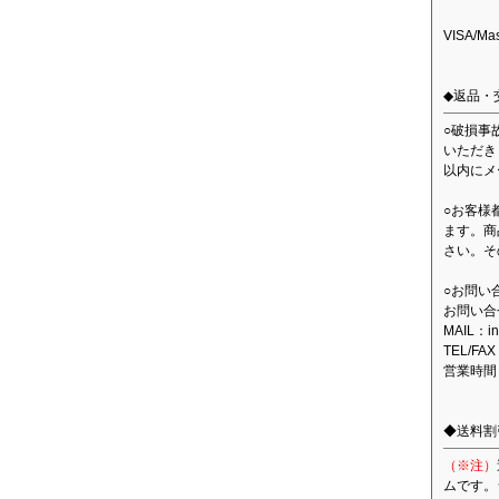
VISA/M
◆返品・
○破損事
いただき
以内にメ
○お客様
ます。商
さい。そ
○お問い
お問い合
MAIL：in
TEL/FAX
営業時間
◆送料割
（※注）
ムです。