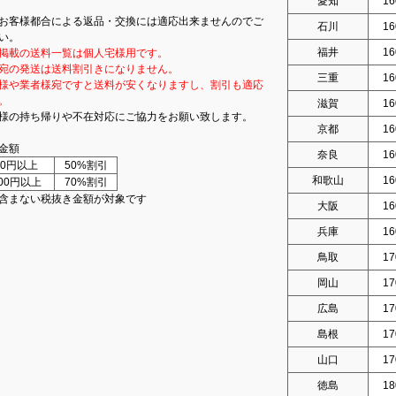
愛知
16
お客様都合による返品・交換には適応出来ませんのでご
石川
16
い。
福井
16
掲載の送料一覧は個人宅様用です。
宛の発送は送料割引きになりません。
三重
16
様や業者様宛ですと送料が安くなりますし、割引も適応
。
滋賀
16
様の持ち帰りや不在対応にご協力をお願い致します。
京都
16
金額
奈良
16
000円以上
50%割引
和歌山
16
000円以上
70%割引
含まない税抜き金額が対象です
大阪
16
兵庫
16
鳥取
17
岡山
17
広島
17
島根
17
山口
17
徳島
18