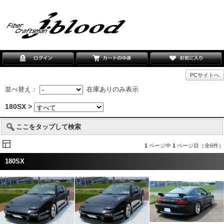
PCサイトへ
並べ替え：
在庫ありのみ表示
180SX >
ここをタップして検索
1
ページ中
1
ページ目（全6件）
180SX