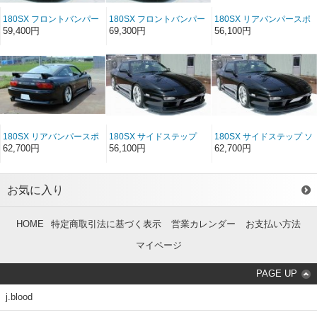
180SX フロントバンパー
180SX フロントバンパー
180SX リアバンパースポ
スポイラー FRP（前/中/後
スポイラー ソフト
イラー FRP（前/中/後期）
59,400円
69,300円
56,100円
期）
FRP（前/中/後期）
180SX リアバンパースポ
180SX サイドステップ
180SX サイドステップ ソ
イラー ソフトFRP（前/中/
FRP(前/中/後期）
フトFRP（前/中/後期期）
62,700円
56,100円
62,700円
後期）
お気に入り
HOME
特定商取引法に基づく表示
営業カレンダー
お支払い方法
マイページ
PAGE UP
j.blood