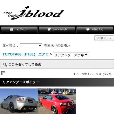
PCサイトへ
並べ替え：
在庫ありのみ表示
TOYOTA86（FT86） エアロ
>
ここをタップして検索
1
ページ中
1
ページ目（全2件）
リアアンダースポイラー