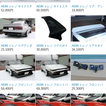
AE86 トレノ サイドステ
AE86 トレノ サイドステ
AE86 トレノ リア・アン
ップ FRP (前/後期）（左
ップ ソフトFRP（前/後
ダースポイラー FRP（後
52,800円
60,500円
19,800円
右セット）
期）（左右セット）
期）
AE86 トレノ リアアンダ
AE86 トレノ リアスポイ
AE86 トレノ リアスポイ
ースポイラー ソフト
ラーType1 FRP（3ドア）
ラーType2 FRP（3ドア）
23,100円
30,800円
34,100円
FRP（後期）
（前/後期）
（前/後期）
AE86 トレノ フロントバ
AE86 トレノ フロントバ
AE86 トレノ フロントバ
ンパースポイラー
ンパースポイラー ソフト
ンパーステーFRP（左右
59,400円
69,300円
25,300円
FRP（後期）
FRP（後期）
セット）（後期）