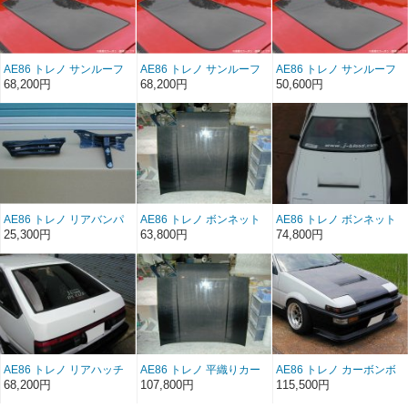
AE86 トレノ サンルーフ
AE86 トレノ サンルーフ
AE86 トレノ サンルーフ
（カーボン綾織り）
（カーボン平織り）
（FRP）
68,200円
68,200円
50,600円
AE86 トレノ リアバンパ
AE86 トレノ ボンネット
AE86 トレノ ボンネット
ーステーFRP（左右セッ
Type1 FRP（前/後期）
Type2 FRP（前/後期）
25,300円
63,800円
74,800円
ト）（後期）
AE86 トレノ リアハッチ
AE86 トレノ 平織りカー
AE86 トレノ カーボンボ
ストリートFRP（3ドア）
ボンボンネット
ンネットType2 （前/後
68,200円
107,800円
115,500円
（前/後期）
Type1（前/後期）
期）