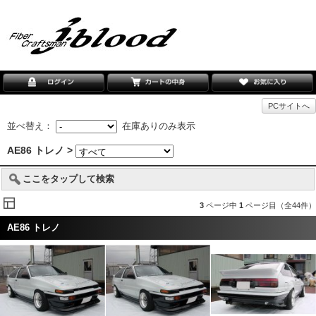
PCサイトへ
並べ替え：
在庫ありのみ表示
AE86 トレノ >
ここをタップして検索
3
ページ中
1
ページ目（全44件）
AE86 トレノ