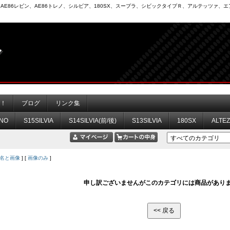
6）、AE86レビン、AE86トレノ、シルビア、180SX、スープラ、シビックタイプＲ、アルテッツァ
力！
ブログ
リンク集
NO
S15SILVIA
S14SILVIA(前/後)
S13SILVIA
180SX
ALTE
名と画像
] [
画像のみ
]
申し訳ございませんがこのカテゴリには商品があり