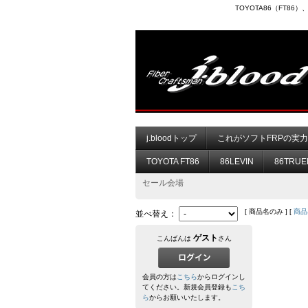
TOYOTA86（FT8
j.bloodトップ
これがソフトFRPの実
TOYOTA FT86
86LEVIN
86TRUE
セール会場
[ 商品名のみ ] [
商品
並べ替え：
ゲスト
こんばんは
さん
会員の方は
こちら
からログインし
てください。新規会員登録も
こち
ら
からお願いいたします。