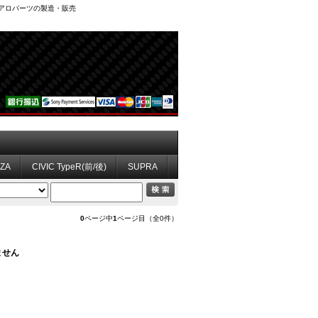
、エアロパーツの製造・販売
ZZA
CIVIC TypeR(前/後)
SUPRA
0
ページ中
1
ページ目（全0件）
ません