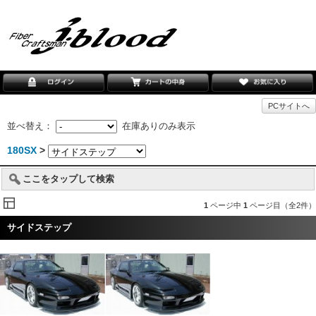
PCサイトへ
並べ替え：
在庫ありのみ表示
180SX
>
ここをタップして検索
1
ページ中
1
ページ目（全2件）
サイドステップ