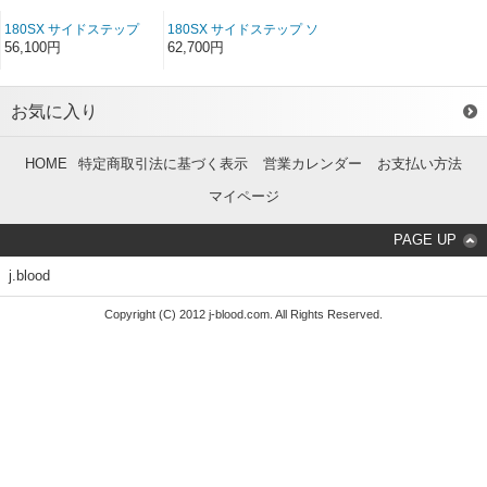
180SX サイドステップ
180SX サイドステップ ソ
FRP(前/中/後期）
フトFRP（前/中/後期期）
56,100円
62,700円
お気に入り
HOME
特定商取引法に基づく表示
営業カレンダー
お支払い方法
マイページ
PAGE UP
j.blood
Copyright (C) 2012 j-blood.com. All Rights Reserved.