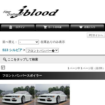
PCサイトへ
並べ替え：
在庫ありのみ表示
S13 シルビア
>
ここをタップして検索
1
ページ中
1
ページ目（全2件）
フロントバンパースポイラー