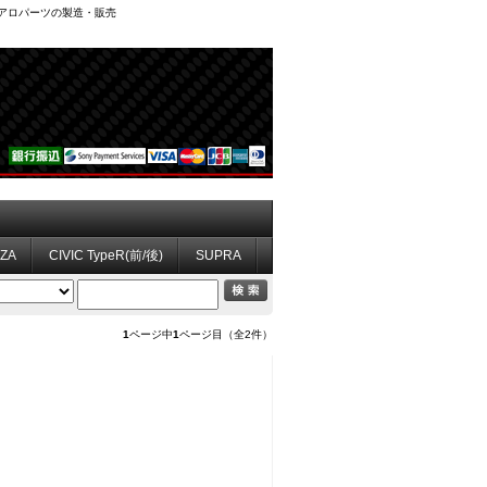
、エアロパーツの製造・販売
ZZA
CIVIC TypeR(前/後)
SUPRA
1
ページ中
1
ページ目（全2件）