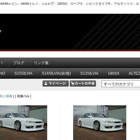
6）、AE86レビン、AE86トレノ、シルビア、180SX、スープラ、シビックタイプＲ、アルテッツァ
力！
ブログ
リンク集
NO
S15SILVIA
S14SILVIA(前/後)
S13SILVIA
180SX
ALTE
名と画像
] [ 画像のみ ]