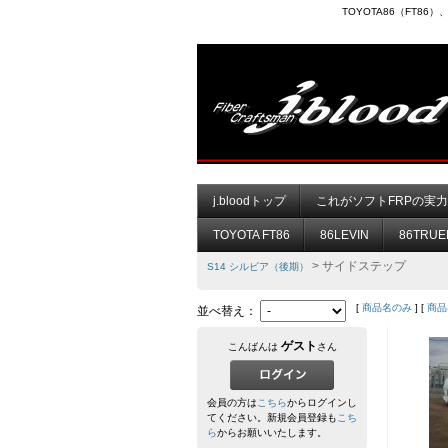
TOYOTA86（FT8
j.bloodトップ
これがソフトFRPの実
TOYOTA FT86
86LEVIN
86TRUE
> サイドステップ
S14 シルビア（後期）
[
商品名のみ
] [
商品
並べ替え：
ゲスト
こんばんは
さん
会員の方は
こちら
からログインし
てください。新規会員登録も
こち
ら
からお願いいたします。