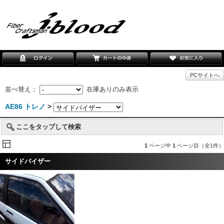
PCサイトへ
並べ替え：
在庫ありのみ表示
AE86 トレノ
>
ここをタップして検索
1
ページ中
1
ページ目（全1件）
サイドバイザー